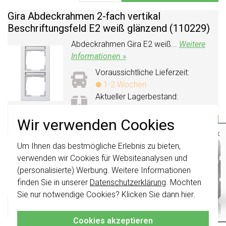
Gira Abdeckrahmen 2-fach vertikal
Beschriftungsfeld E2 weiß glänzend (110229)
Abdeckrahmen Gira E2 weiß...
Weitere
Informationen »
Voraussichtliche Lieferzeit:
1-2 Wochen
Aktueller Lagerbestand:
0 stuk(s)
12,95
Wir verwenden Cookies
-
+
In den Warenkorb
×
Um Ihnen das bestmögliche Erlebnis zu bieten,
Wichtig
: Gira Schalter und
Gira Abdeckrahmen 3-fach horizontal
Schalterwippen wurden erneuert. Sie sind
verwenden wir Cookies für Websiteanalysen und
Beschriftungsfeld E2 weiß glänzend (109329)
nicht
mit den Schaltern von vor August
(personalisierte) Werbung. Weitere Informationen
2024 kombinierbar.
Abdeckrahmen Gira E2 weiß...
Weitere
finden Sie in unserer
Datenschutzerklärung
. Möchten
Informationen »
Klicken Sie hier
für weitere Informationen,
Sie nur notwendige Cookies? Klicken Sie dann
hier
.
damit Sie immer das Richtige bestellen.
Voraussichtliche Lieferzeit:
1-2 Wochen
Cookies akzeptieren