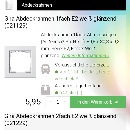
Abdeckrahmen
Gira Abdeckrahmen 1fach E2 weiß glänzend
(021129)
Abdeckrahmen 1fach. Abmessungen
(Außenmaß B x H x T): 80,8 x 80,8 x 9,3
mm. Serie: E2, Farbe: Weiß
glänzend.
Weitere Informationen »
Voraussichtliche Lieferzeit:
Vor 21 Uhr bestellt, heute
verschickt*
Aktueller Lagerbestand:
647 stuk(s)
5,95
-
+
In den Warenkorb
Gira Abdeckrahmen 2fach E2 weiß glänzend
(021229)