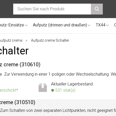
putz-Einsätze
Aufputz (drinnen und draußen)
TX44
Aufputz creme
Aufputz creme Schalter
halter
tz creme (310610)
. Zur Verwendung in einer 1-poligen oder Wechselschaltung. Wir
Aktueller Lagerbestand:
verschickt*
531 stuk(s)
 creme (310510)
 Zum Schalten von zwei separaten Lichtpunkten, nicht geeignet 