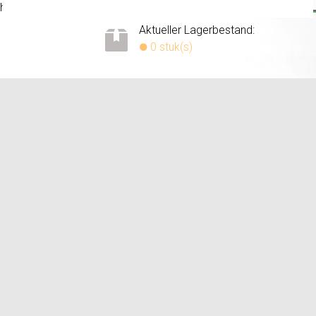
haltung. Wird mit Montageplatte geliefert.
Weitere Informationen
Aktueller Lagerbestand:
0 stuk(s)