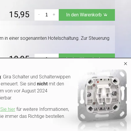
15,95
-
+
In den Warenkorb
rn in einer sogenannten Hotelschaltung. Zur Steuerung
18,95
-
+
In den Warenkorb
×
g
: Gira Schalter und Schalterwippen
 Feuchträume wie Badezimmer oder Außenbeleuchtung.
erneuert. Sie sind
nicht
mit den
rn von vor August 2024
erbar.
18,95
-
+
In den Warenkorb
Sie hier
für weitere Informationen,
ie immer das Richtige bestellen.
ig. Schalter zum Schalten von Phase und Nullleiter mit