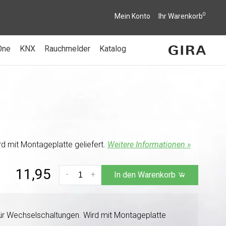
0
Mein Konto
Ihr Warenkorb
One
KNX
Rauchmelder
Katalog
d mit Montageplatte geliefert.
Weitere Informationen »
11,95
-
+
In den Warenkorb
für Wechselschaltungen. Wird mit Montageplatte