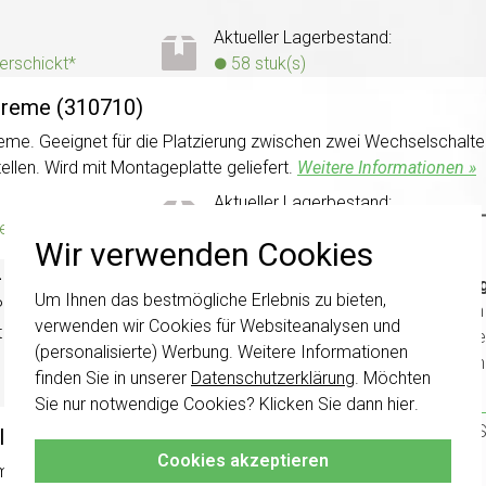
Aktueller Lagerbestand:
verschickt*
58 stuk(s)
 creme (310710)
reme. Geeignet für die Platzierung zwischen zwei Wechselschalte
ellen. Wird mit Montageplatte geliefert.
Weitere Informationen »
Aktueller Lagerbestand:
verschickt*
2 stuk(s)
Wir verwenden Cookies
tz creme (310210)
Wichti
Um Ihnen das bestmögliche Erlebnis zu bieten,
 IP20, creme. Zum Schalten von Phase und Nullleiter. Ideal für
wurden 
verwenden wir Cookies für Websiteanalysen und
t Montageplatte geliefert.
Weitere Informationen »
Schalte
(personalisierte) Werbung. Weitere Informationen
kombini
Aktueller Lagerbestand:
finden Sie in unserer
Datenschutzerklärung
. Möchten
0 stuk(s)
Sie nur notwendige Cookies? Klicken Sie dann
hier
.
Klicken 
damit S
ollschalter mit Glimmlampe Aufputz creme (311210)
Cookies akzeptieren
m LED-Beleuchtungselement, 10A, IP20, creme. Ausschalter 2-pol