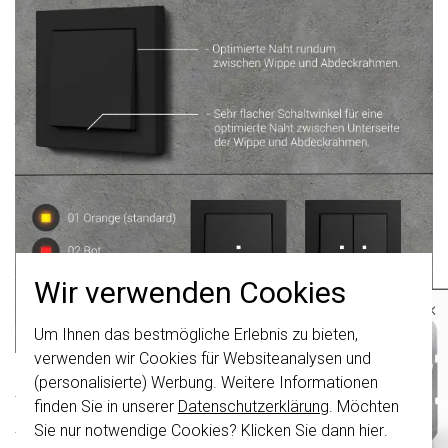
Wir verwenden Cookies
×
Um Ihnen das bestmögliche Erlebnis zu bieten,
Wichtig
: Gira Schalter und
Schalterwippen wurden erneuert. Sie sind
verwenden wir Cookies für Websiteanalysen und
nicht
mit den Schaltern von vor August
Achten Sie auf die
(personalisierte) Werbung. Weitere Informationen
2024 kombinierbar.
finden Sie in unserer
Datenschutzerklärung
. Möchten
Artikelnummern
Klicken Sie hier
für weitere Informationen,
Sie nur notwendige Cookies? Klicken Sie dann
hier
.
damit Sie immer das Richtige bestellen.