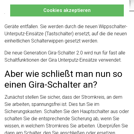
Die alten Typnummern, die mit einer 0 beginnen, entfallen.
Cookies akzeptieren
Ab August 2024 beginnen die Artikelnummern der einzelnen
Unterputz-Einsätze mit einer 3. Wippschalter als komplette
Geräte entfallen. Sie werden durch die neuen Wippschalter-
Unterputz-Einsätze (Tastschalter) ersetzt, auf die die neuen
einheitlichen Schalterwippen gesetzt werden.
Die neue Generation Gira-Schalter 2.0 wird nun für fast alle
Schaltfunktionen der Gira Unterputz-Einsätze verwendet.
Aber wie schließt man nun so
einen Gira-Schalter an?
Zunächst stellen Sie sicher, dass der Stromkreis, an dem
Sie arbeiten, spannungsfrei ist. Dies tun Sie im
Sicherungskasten. Schalten Sie den Hauptschalter aus oder
schalten Sie die entsprechende Sicherung ab, wenn Sie
wissen, in welchem Stromkreis Sie arbeiten. Überprüfen Sie
dann am Schalter, den Sie anschließen oder ersetzen