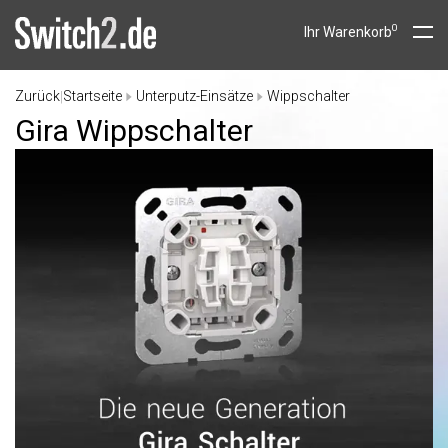
0
Ihr Warenkorb
Zurück
Startseite
Unterputz-Einsätze
Wippschalter
|
Gira Wippschalter