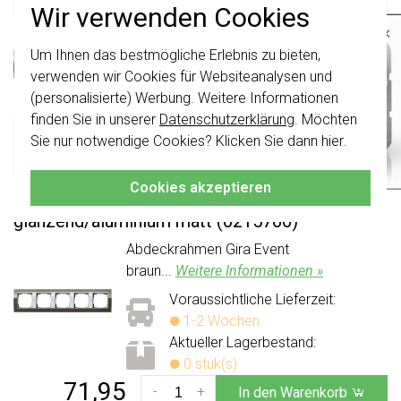
Wir verwenden Cookies
Abdeckrahmen Gira Event
×
braun...
Weitere Informationen »
Um Ihnen das bestmögliche Erlebnis zu bieten,
Wichtig
: Gira Schalter und
Voraussichtliche Lieferzeit:
Schalterwippen wurden erneuert. Sie sind
verwenden wir Cookies für Websiteanalysen und
1-2 Wochen
nicht
mit den Schaltern von vor August
(personalisierte) Werbung. Weitere Informationen
2024 kombinierbar.
Aktueller Lagerbestand:
finden Sie in unserer
Datenschutzerklärung
. Möchten
0 stuk(s)
Klicken Sie hier
für weitere Informationen,
Sie nur notwendige Cookies? Klicken Sie dann
hier
.
47,95
damit Sie immer das Richtige bestellen.
-
+
In den Warenkorb
Cookies akzeptieren
Gira Abdeckrahmen 5-fach Event Klar braun
glänzend/
aluminium matt (0215766)
Abdeckrahmen Gira Event
braun...
Weitere Informationen »
Voraussichtliche Lieferzeit:
1-2 Wochen
Aktueller Lagerbestand:
0 stuk(s)
71,95
-
+
In den Warenkorb