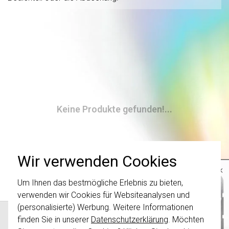
Keine Produkte gefunden!...
Wir verwenden Cookies
×
Um Ihnen das bestmögliche Erlebnis zu bieten,
Wichtig
: Gira Schalter und
Schalterwippen wurden erneuert. Sie sind
verwenden wir Cookies für Websiteanalysen und
nicht
mit den Schaltern von vor August
(personalisierte) Werbung. Weitere Informationen
2024 kombinierbar.
finden Sie in unserer
Datenschutzerklärung
. Möchten
Klicken Sie hier
für weitere Informationen,