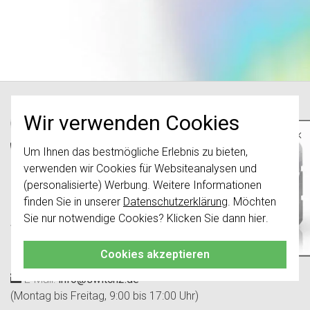
Wir verwenden Cookies
×
Um Ihnen das bestmögliche Erlebnis zu bieten,
Wichtig
: Gira Schalter und
Schalterwippen wurden erneuert. Sie sind
verwenden wir Cookies für Websiteanalysen und
nicht
mit den Schaltern von vor August
(personalisierte) Werbung. Weitere Informationen
2024 kombinierbar.
Switch2.de, ehemals Girastore.de, ist Teil
finden Sie in unserer
Datenschutzerklärung
. Möchten
der e-Stores International B.V. und kein
Klicken Sie hier
für weitere Informationen,
Sie nur notwendige Cookies? Klicken Sie dann
hier
.
damit Sie immer das Richtige bestellen.
Webshop oder Teil der Gira Giersiepen
GmbH & Co. KG.
Cookies akzeptieren
E-Mail:
info@switch2.de
(Montag bis Freitag, 9:00 bis 17:00 Uhr)