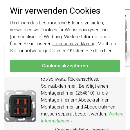
Vor Montag 21 Uhr bestellt,
Wir verwenden Cookies
am Montag verschickt*
×
Aktueller Lagerbestand:
Um Ihnen das bestmögliche Erlebnis zu bieten,
Wichtig
: Gira Schalter und
3 stuk(s)
Schalterwippen wurden erneuert. Sie sind
verwenden wir Cookies für Websiteanalysen und
30,95
nicht
mit den Schaltern von vor August
-
+
In den Warenkorb
(personalisierte) Werbung. Weitere Informationen
2024 kombinierbar.
finden Sie in unserer
Datenschutzerklärung
. Möchten
Gira Lautsprecheranschluss 4fach schwarz
Klicken Sie hier
für weitere Informationen,
Sie nur notwendige Cookies? Klicken Sie dann
hier
.
damit Sie immer das Richtige bestellen.
matt (569410)
Lautsprecheranschluss 4fach.
Cookies akzeptieren
Frontanschluss: Steckklemmen,
rot/schwarz. Rückanschluss:
Schraubklemmen. Benötigt einen
Montagerahmen (264810) für die
Montage in einem Abdeckrahmen.
Montagerahmen und Abdeckrahmen
müssen separat bestellt werden.
Weitere
Informationen »