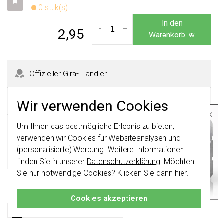
0 stuk(s)
In den
-
+
2,95
Warenkorb
Offizieller Gira-Händler
365 Tage Rückgaberecht
Wir verwenden Cookies
×
Um Ihnen das bestmögliche Erlebnis zu bieten,
Wichtig
: Gira Schalter und
Sicher kaufen mit Käuferschutz
Schalterwippen wurden erneuert. Sie sind
verwenden wir Cookies für Websiteanalysen und
nicht
mit den Schaltern von vor August
(personalisierte) Werbung. Weitere Informationen
2024 kombinierbar.
Schnelle Lieferzeiten
finden Sie in unserer
Datenschutzerklärung
. Möchten
Klicken Sie hier
für weitere Informationen,
Sie nur notwendige Cookies? Klicken Sie dann
hier
.
damit Sie immer das Richtige bestellen.
Produktbeschreibung
Cookies akzeptieren
Gira 000730 Datenblatt