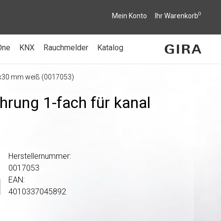
0
Mein Konto
Ihr Warenkorb
One
KNX
Rauchmelder
Katalog
20x30 mm weiß (0017053)
ührung 1-fach für kanal
Herstellernummer:
0017053
EAN:
4010337045892