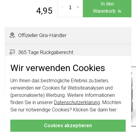
In den
-
+
4,95
Warenkorb
Offizieller Gira-Händler
365 Tage Rückgaberecht
Wir verwenden Cookies
Sicher kaufen mit Käuferschutz
×
Um Ihnen das bestmögliche Erlebnis zu bieten,
Wichtig
: Gira Schalter und
Schnelle Lieferzeiten
Schalterwippen wurden erneuert. Sie sind
verwenden wir Cookies für Websiteanalysen und
nicht
mit den Schaltern von vor August
(personalisierte) Werbung. Weitere Informationen
2024 kombinierbar.
Produktbeschreibung
finden Sie in unserer
Datenschutzerklärung
. Möchten
Klicken Sie hier
für weitere Informationen,
Sie nur notwendige Cookies? Klicken Sie dann
hier
.
damit Sie immer das Richtige bestellen.
Gira 004900 Datenblatt
Cookies akzeptieren