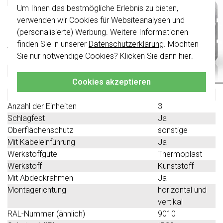
Um Ihnen das bestmögliche Erlebnis zu bieten,
Wichtig
: Gira Schalter und
Schalterwippen wurden erneuert. Sie sind
verwenden wir Cookies für Websiteanalysen und
Technische Spezifikationen
nicht
mit den Schaltern von vor August
(personalisierte) Werbung. Weitere Informationen
2024 kombinierbar.
finden Sie in unserer
Datenschutzerklärung
. Möchten
Spezifikation
Wert
Klicken Sie hier
für weitere Informationen,
Sie nur notwendige Cookies? Klicken Sie dann
hier
.
Zusammenstellung
Aufputzgehäuse
damit Sie immer das Richtige bestellen.
Farbe
weiß
Cookies akzeptieren
Halogenfrei
Ja
Form
quadratisch
Anzahl der Einheiten
3
Schlagfest
Ja
Oberflächenschutz
sonstige
Mit Kabeleinführung
Ja
Werkstoffgüte
Thermoplast
Werkstoff
Kunststoff
Mit Abdeckrahmen
Ja
Montagerichtung
horizontal und
vertikal
RAL-Nummer (ähnlich)
9010