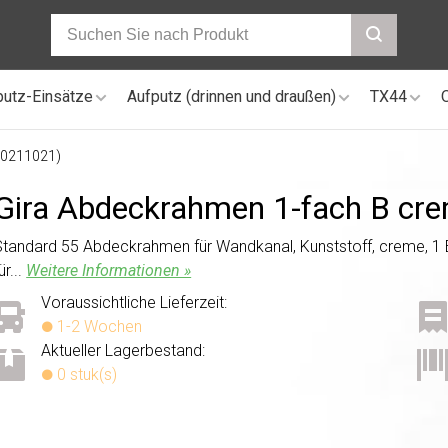
putz-Einsätze
Aufputz (drinnen und draußen)
TX44
(0211021)
Gira Abdeckrahmen 1-fach B cr
Standard 55 Abdeckrahmen für Wandkanal, Kunststoff, creme, 1 Ei
ür...
Weitere Informationen »
Voraussichtliche Lieferzeit:
1-2 Wochen
Aktueller Lagerbestand:
0 stuk(s)