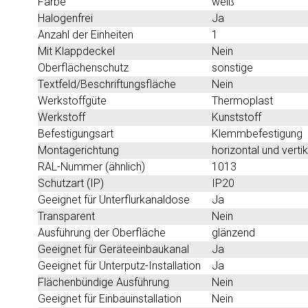
Farbe
weiß
Halogenfrei
Ja
Anzahl der Einheiten
1
Mit Klappdeckel
Nein
Oberflächenschutz
sonstige
Textfeld/Beschriftungsfläche
Nein
Werkstoffgüte
Thermoplast
Werkstoff
Kunststoff
Befestigungsart
Klemmbefestigung
Montagerichtung
horizontal und vertik
RAL-Nummer (ähnlich)
1013
Schutzart (IP)
IP20
Geeignet für Unterflurkanaldose
Ja
Transparent
Nein
Ausführung der Oberfläche
glänzend
Geeignet für Geräteeinbaukanal
Ja
Geeignet für Unterputz-Installation
Ja
Flächenbündige Ausführung
Nein
Geeignet für Einbauinstallation
Nein