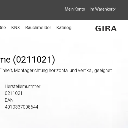
0
Mein Konto
Ihr Warenkorb
One
KNX
Rauchmelder
Katalog
eme (0211021)
nheit, Montagerichtung horizontal und vertikal, geeignet
Herstellernummer:
0211021
EAN:
4010337008644