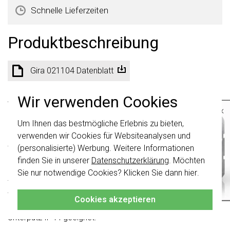
Schnelle Lieferzeiten
Produktbeschreibung
Gira 021104 Datenblatt
Wir verwenden Cookies
Abdeckrahmen Gira Standard 55, Reinweiß matt (ähnl. RAL
×
9010).
Um Ihnen das bestmögliche Erlebnis zu bieten,
Wichtig
: Gira Schalter und
Schalterwippen wurden erneuert. Sie sind
Merkmale:
verwenden wir Cookies für Websiteanalysen und
nicht
mit den Schaltern von vor August
- Bruchsicher.
(personalisierte) Werbung. Weitere Informationen
2024 kombinierbar.
finden Sie in unserer
Datenschutzerklärung
. Möchten
Klicken Sie hier
für weitere Informationen,
Hinweise:
Sie nur notwendige Cookies? Klicken Sie dann
hier
.
damit Sie immer das Richtige bestellen.
- Auch für Kanalinstallationen geeignet.
- Abdeckrahmen (1- bis 5fach) in Verbindung mit
Cookies akzeptieren
Dichtungsset auch für die Montage wassergeschützt
Unterputz IP44 geeignet.