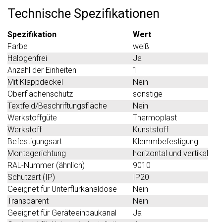
Technische Spezifikationen
Spezifikation
Wert
Farbe
weiß
Halogenfrei
Ja
Anzahl der Einheiten
1
Mit Klappdeckel
Nein
Oberflächenschutz
sonstige
Textfeld/Beschriftungsfläche
Nein
Werkstoffgüte
Thermoplast
Werkstoff
Kunststoff
Befestigungsart
Klemmbefestigung
Montagerichtung
horizontal und vertikal
RAL-Nummer (ähnlich)
9010
Schutzart (IP)
IP20
Geeignet für Unterflurkanaldose
Nein
Transparent
Nein
Geeignet für Geräteeinbaukanal
Ja