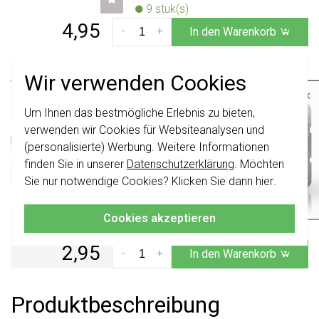
9 stuk(s)
4,95
-
+
In den Warenkorb
Gira E2 Gerätedose für den flachen Einbau 1-
Wir verwenden Cookies
fach flach (289600)
×
Gerätedose Gira E2 für den flachen
Um Ihnen das bestmögliche Erlebnis zu bieten,
Wichtig
: Gira Schalter und
Einbau. Abmessungen in mm: 84 x 84 x
Schalterwippen wurden erneuert. Sie sind
verwenden wir Cookies für Websiteanalysen und
60,5 (b x h x t).
Weitere Informationen »
nicht
mit den Schaltern von vor August
(personalisierte) Werbung. Weitere Informationen
2024 kombinierbar.
Voraussichtliche Lieferzeit:
finden Sie in unserer
Datenschutzerklärung
. Möchten
Klicken Sie hier
für weitere Informationen,
Vor 21 Uhr bestellt, heute
Sie nur notwendige Cookies? Klicken Sie dann
hier
.
damit Sie immer das Richtige bestellen.
verschickt*
Aktueller Lagerbestand:
Cookies akzeptieren
58 stuk(s)
2,95
-
+
In den Warenkorb
Produktbeschreibung