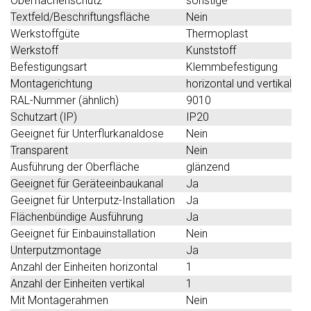
Oberflächenschutz
sonstige
Textfeld/Beschriftungsfläche
Nein
Werkstoffgüte
Thermoplast
Werkstoff
Kunststoff
Befestigungsart
Klemmbefestigung
Montagerichtung
horizontal und vertikal
RAL-Nummer (ähnlich)
9010
Schutzart (IP)
IP20
Geeignet für Unterflurkanaldose
Nein
Transparent
Nein
Ausführung der Oberfläche
glänzend
Geeignet für Geräteeinbaukanal
Ja
Geeignet für Unterputz-Installation
Ja
Flächenbündige Ausführung
Ja
Geeignet für Einbauinstallation
Nein
Unterputzmontage
Ja
Anzahl der Einheiten horizontal
1
Anzahl der Einheiten vertikal
1
Mit Montagerahmen
Nein