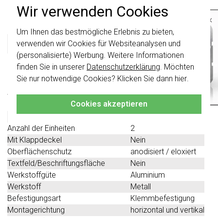
Wir verwenden Cookies
Produktbeschreibung
×
Um Ihnen das bestmögliche Erlebnis zu bieten,
Wichtig
: Gira Schalter und
Schalterwippen wurden erneuert. Sie sind
Gira 0212217 Datenblatt
verwenden wir Cookies für Websiteanalysen und
nicht
mit den Schaltern von vor August
(personalisierte) Werbung. Weitere Informationen
2024 kombinierbar.
finden Sie in unserer
Datenschutzerklärung
. Möchten
Technische Spezifikationen
Klicken Sie hier
für weitere Informationen,
Sie nur notwendige Cookies? Klicken Sie dann
hier
.
damit Sie immer das Richtige bestellen.
Spezifikation
Wert
Cookies akzeptieren
Farbe
Gold
Halogenfrei
Nein
Anzahl der Einheiten
2
Mit Klappdeckel
Nein
Oberflächenschutz
anodisiert / eloxiert
Textfeld/Beschriftungsfläche
Nein
Werkstoffgüte
Aluminium
Werkstoff
Metall
Befestigungsart
Klemmbefestigung
Montagerichtung
horizontal und vertikal