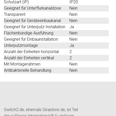
Schutzart (IP)
IP20
Geeignet für Unterflurkanaldose
Nein
Transparent
Nein
Geeignet für Geräteeinbaukanal
Nein
Geeignet für Unterputz-Installation
Ja
Flächenbündige Ausführung
Nein
Geeignet für Einbauinstallation
Nein
Unterputzmontage
Ja
Anzahl der Einheiten horizontal
2
Anzahl der Einheiten vertikal
2
Mit Montagerahmen
Nein
Antibakterielle Behandlung
Nein
Switch2.de, ehemals Girastore.de, ist Teil
der e-Stores International B.V. und kein