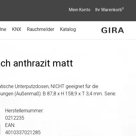
0
Mein Konto
Ihr Warenkorb
One
KNX
Rauchmelder
Katalog
ch anthrazit matt
atische Unterputzdosen, NICHT geeignet für die
gen (Außenmaß): B 87,8 x H 158,9 x T 3,4 mm. Serie:
Herstellernummer:
0212235
EAN:
4010337021285