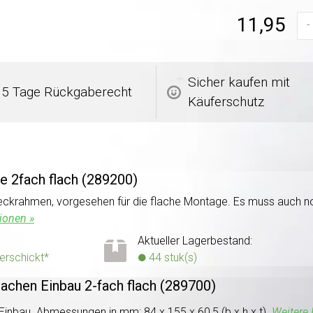
11,95
-
Sicher kaufen mit
5 Tage Rückgaberecht
Käuferschutz
e 2fach flach (289200)
deckrahmen, vorgesehen für die flache Montage. Es muss auch no
ionen »
Aktueller Lagerbestand:
verschickt*
44 stuk(s)
lachen Einbau 2-fach flach (289700)
Einbau. Abmessungen in mm: 84 x 155 x 60,5 (b x h x t).
Weitere 