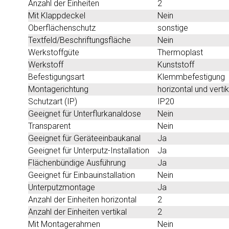
Anzahl der Einheiten
2
Mit Klappdeckel
Nein
Oberflächenschutz
sonstige
Textfeld/Beschriftungsfläche
Nein
Werkstoffgüte
Thermoplast
Werkstoff
Kunststoff
Befestigungsart
Klemmbefestigung
Montagerichtung
horizontal und vertik
Schutzart (IP)
IP20
Geeignet für Unterflurkanaldose
Nein
Transparent
Nein
Geeignet für Geräteeinbaukanal
Ja
Geeignet für Unterputz-Installation
Ja
Flächenbündige Ausführung
Ja
Geeignet für Einbauinstallation
Nein
Unterputzmontage
Ja
Anzahl der Einheiten horizontal
2
Anzahl der Einheiten vertikal
2
Mit Montagerahmen
Nein