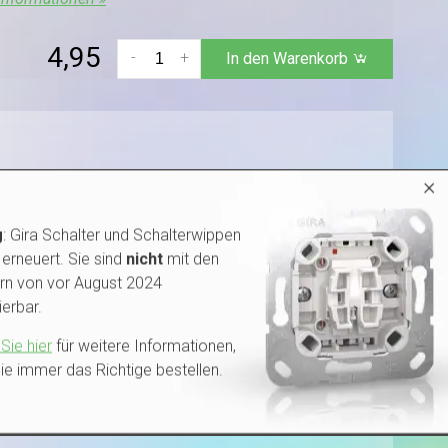
4,95
-
+
In den Warenkorb
×
g
: Gira Schalter und Schalterwippen
e Verwendung mit standardmäßigen runden
erneuert. Sie sind
nicht
mit den
auer ist neben der Hohlwand-Unterputzdose auch die
rn von vor August 2024
erbar.
Sie hier
für weitere Informationen,
ie immer das Richtige bestellen.