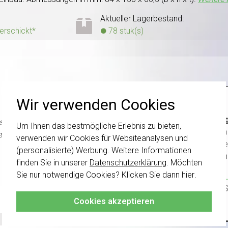
Aktueller Lagerbestand:
verschickt*
78 stuk(s)
Wir verwenden Cookies
Wichti
 spezielle quadratische Unterputzdosen,
NICHT
geeignet für di
Um Ihnen das bestmögliche Erlebnis zu bieten,
wurden 
r Hohlwand-Unterputzdose erfolgen. Für die Montage in einer M
verwenden wir Cookies für Websiteanalysen und
Schalte
(personalisierte) Werbung. Weitere Informationen
kombini
finden Sie in unserer
Datenschutzerklärung
. Möchten
Sie nur notwendige Cookies? Klicken Sie dann
hier
.
Klicken 
damit S
Cookies akzeptieren