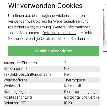
Wir verwenden Cookies
Produktbeschreibung
×
Um Ihnen das bestmögliche Erlebnis zu bieten,
Wichtig
: Gira Schalter und
Schalterwippen wurden erneuert. Sie sind
Gira 0212733 Datenblatt
verwenden wir Cookies für Websiteanalysen und
nicht
mit den Schaltern von vor August
(personalisierte) Werbung. Weitere Informationen
2024 kombinierbar.
finden Sie in unserer
Datenschutzerklärung
. Möchten
Technische Spezifikationen
Klicken Sie hier
für weitere Informationen,
Sie nur notwendige Cookies? Klicken Sie dann
hier
.
damit Sie immer das Richtige bestellen.
Spezifikation
Wert
Cookies akzeptieren
Farbe
schwarz
Halogenfrei
Ja
Anzahl der Einheiten
2
Mit Klappdeckel
Nein
Textfeld/Beschriftungsfläche
Nein
Werkstoffgüte
Thermoplast
Werkstoff
Kunststoff
Befestigungsart
Klemmbefestigung
Montagerichtung
horizontal und vertikal
Schutzart (IP)
IP20