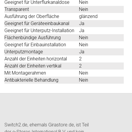
Geeignet für Unterflurkanaldose
Nein
Transparent
Nein
Ausführung der Oberfläche
glänzend
Geeignet für Geräteeinbaukanal
Ja
Geeignet für Unterputz-Installation
Ja
Flächenbündige Ausführung
Nein
Geeignet für Einbauinstallation
Nein
Unterputzmontage
Ja
Anzahl der Einheiten horizontal
2
Anzahl der Einheiten vertikal
2
Mit Montagerahmen
Nein
Antibakterielle Behandlung
Nein
Switch2.de, ehemals Girastore.de, ist Teil
der e-Stores International B.V. und kein