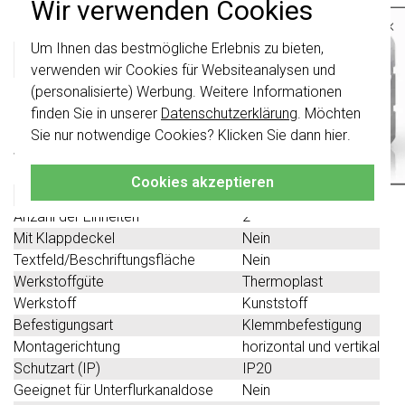
Produktbeschreibung
Wir verwenden Cookies
×
Um Ihnen das bestmögliche Erlebnis zu bieten,
Wichtig
: Gira Schalter und
Gira 0212768 Datenblatt
Schalterwippen wurden erneuert. Sie sind
verwenden wir Cookies für Websiteanalysen und
nicht
mit den Schaltern von vor August
(personalisierte) Werbung. Weitere Informationen
2024 kombinierbar.
Technische Spezifikationen
finden Sie in unserer
Datenschutzerklärung
. Möchten
Klicken Sie hier
für weitere Informationen,
Sie nur notwendige Cookies? Klicken Sie dann
hier
.
damit Sie immer das Richtige bestellen.
Spezifikation
Wert
Farbe
braun
Cookies akzeptieren
Halogenfrei
Ja
Anzahl der Einheiten
2
Mit Klappdeckel
Nein
Textfeld/Beschriftungsfläche
Nein
Werkstoffgüte
Thermoplast
Werkstoff
Kunststoff
Befestigungsart
Klemmbefestigung
Montagerichtung
horizontal und vertikal
Schutzart (IP)
IP20
Geeignet für Unterflurkanaldose
Nein