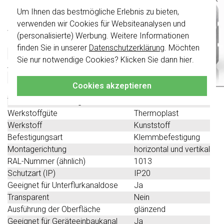
Technische Spezifikationen
Um Ihnen das bestmögliche Erlebnis zu bieten,
Wichtig
: Gira Schalter und
Schalterwippen wurden erneuert. Sie sind
verwenden wir Cookies für Websiteanalysen und
Spezifikation
Wert
nicht
mit den Schaltern von vor August
(personalisierte) Werbung. Weitere Informationen
2024 kombinierbar.
Farbe
weiß
finden Sie in unserer
Datenschutzerklärung
. Möchten
Halogenfrei
Ja
Klicken Sie hier
für weitere Informationen,
Sie nur notwendige Cookies? Klicken Sie dann
hier
.
Anzahl der Einheiten
3
damit Sie immer das Richtige bestellen.
Mit Klappdeckel
Nein
Cookies akzeptieren
Oberflächenschutz
sonstige
Textfeld/Beschriftungsfläche
Nein
Werkstoffgüte
Thermoplast
Werkstoff
Kunststoff
Befestigungsart
Klemmbefestigung
Montagerichtung
horizontal und vertikal
RAL-Nummer (ähnlich)
1013
Schutzart (IP)
IP20
Geeignet für Unterflurkanaldose
Ja
Transparent
Nein
Ausführung der Oberfläche
glänzend
Geeignet für Geräteeinbaukanal
Ja