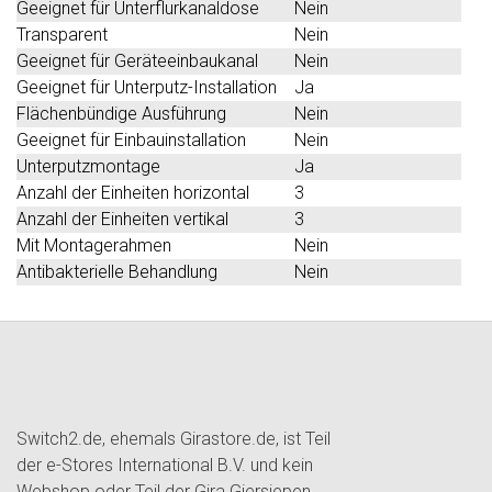
Geeignet für Unterflurkanaldose
Nein
Transparent
Nein
Geeignet für Geräteeinbaukanal
Nein
Geeignet für Unterputz-Installation
Ja
Flächenbündige Ausführung
Nein
Geeignet für Einbauinstallation
Nein
Unterputzmontage
Ja
Anzahl der Einheiten horizontal
3
Anzahl der Einheiten vertikal
3
Mit Montagerahmen
Nein
Antibakterielle Behandlung
Nein
Switch2.de, ehemals Girastore.de, ist Teil
der e-Stores International B.V. und kein
Webshop oder Teil der Gira Giersiepen