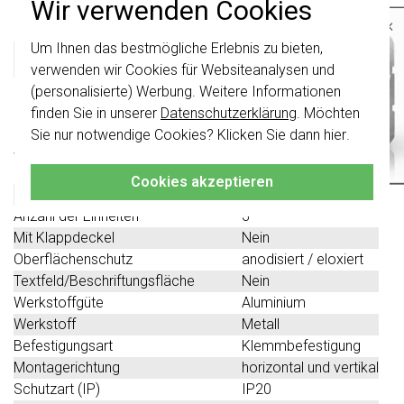
Produktbeschreibung
Wir verwenden Cookies
×
Um Ihnen das bestmögliche Erlebnis zu bieten,
Wichtig
: Gira Schalter und
Gira 0213127 Datenblatt
Schalterwippen wurden erneuert. Sie sind
verwenden wir Cookies für Websiteanalysen und
nicht
mit den Schaltern von vor August
(personalisierte) Werbung. Weitere Informationen
2024 kombinierbar.
Technische Spezifikationen
finden Sie in unserer
Datenschutzerklärung
. Möchten
Klicken Sie hier
für weitere Informationen,
Sie nur notwendige Cookies? Klicken Sie dann
hier
.
damit Sie immer das Richtige bestellen.
Spezifikation
Wert
Farbe
braun
Cookies akzeptieren
Halogenfrei
Ja
Anzahl der Einheiten
3
Mit Klappdeckel
Nein
Oberflächenschutz
anodisiert / eloxiert
Textfeld/Beschriftungsfläche
Nein
Werkstoffgüte
Aluminium
Werkstoff
Metall
Befestigungsart
Klemmbefestigung
Montagerichtung
horizontal und vertikal
Schutzart (IP)
IP20