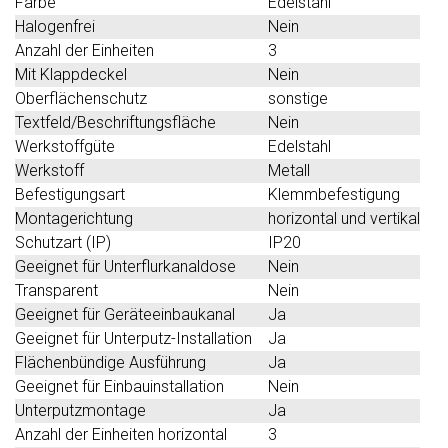
Farbe
Edelstahl
Halogenfrei
Nein
Anzahl der Einheiten
3
Mit Klappdeckel
Nein
Oberflächenschutz
sonstige
Textfeld/Beschriftungsfläche
Nein
Werkstoffgüte
Edelstahl
Werkstoff
Metall
Befestigungsart
Klemmbefestigung
Montagerichtung
horizontal und vertikal
Schutzart (IP)
IP20
Geeignet für Unterflurkanaldose
Nein
Transparent
Nein
Geeignet für Geräteeinbaukanal
Ja
Geeignet für Unterputz-Installation
Ja
Flächenbündige Ausführung
Ja
Geeignet für Einbauinstallation
Nein
Unterputzmontage
Ja
Anzahl der Einheiten horizontal
3