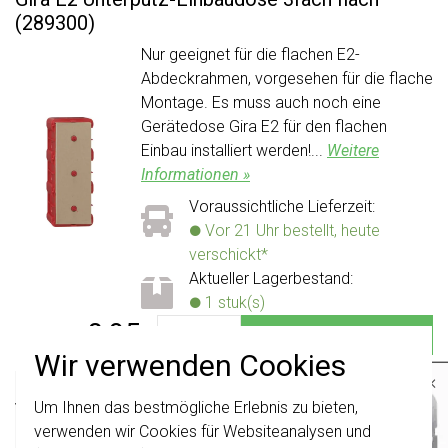
(289300)
Nur geeignet für die flachen E2-
Abdeckrahmen, vorgesehen für die flache
Montage. Es muss auch noch eine
Gerätedose Gira E2 für den flachen
Einbau installiert werden!...
Weitere
Informationen »
Voraussichtliche Lieferzeit:
Vor 21 Uhr bestellt, heute
verschickt*
Aktueller Lagerbestand:
1 stuk(s)
8,95
-
+
In den Warenkorb
Wir verwenden Cookies
×
Gira E2 Gerätedose für den flachen Einbau 3-
fach flach (289800)
Um Ihnen das bestmögliche Erlebnis zu bieten,
Wichtig
: Gira Schalter und
Schalterwippen wurden erneuert. Sie sind
verwenden wir Cookies für Websiteanalysen und
Gerätedose Gira E2 für den flachen
nicht
mit den Schaltern von vor August