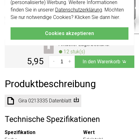
(personalisierte) Werbung. Weitere Informationen
Einbau. Abmessungen in mm: 84 x 226,1
2024 kombinierbar.
finden Sie in unserer
Datenschutzerklärung
. Möchten
x 60,5 (b x h x t).
Weitere Informationen »
Klicken Sie hier
für weitere Informationen,
Sie nur notwendige Cookies? Klicken Sie dann
hier
.
damit Sie immer das Richtige bestellen.
Voraussichtliche Lieferzeit:
Vor 21 Uhr bestellt, heute
Cookies akzeptieren
verschickt*
Aktueller Lagerbestand:
12 stuk(s)
5,95
-
+
In den Warenkorb
Produktbeschreibung
Gira 0213335 Datenblatt
Technische Spezifikationen
Spezifikation
Wert