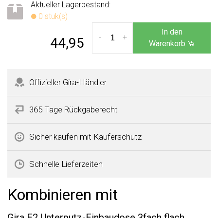
Aktueller Lagerbestand:
0 stuk(s)
In den
-
+
44,95
Warenkorb
Offizieller Gira-Händler
365 Tage Rückgaberecht
Sicher kaufen mit Käuferschutz
Schnelle Lieferzeiten
Kombinieren mit
Gira E2 Unterputz-Einbaudose 3fach flach