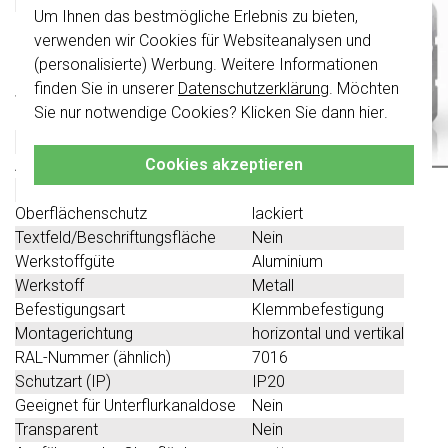
Um Ihnen das bestmögliche Erlebnis zu bieten,
Wichtig
: Gira Schalter und
Schalterwippen wurden erneuert. Sie sind
verwenden wir Cookies für Websiteanalysen und
Technische Spezifikationen
nicht
mit den Schaltern von vor August
(personalisierte) Werbung. Weitere Informationen
2024 kombinierbar.
finden Sie in unserer
Datenschutzerklärung
. Möchten
Spezifikation
Wert
Klicken Sie hier
für weitere Informationen,
Sie nur notwendige Cookies? Klicken Sie dann
hier
.
Farbe
anthrazit
damit Sie immer das Richtige bestellen.
Halogenfrei
Nein
Cookies akzeptieren
Anzahl der Einheiten
3
Mit Klappdeckel
Nein
Oberflächenschutz
lackiert
Textfeld/Beschriftungsfläche
Nein
Werkstoffgüte
Aluminium
Werkstoff
Metall
Befestigungsart
Klemmbefestigung
Montagerichtung
horizontal und vertikal
RAL-Nummer (ähnlich)
7016
Schutzart (IP)
IP20
Geeignet für Unterflurkanaldose
Nein
Transparent
Nein