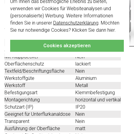
Um Ihnen das bestmögliche Erlebnis zu bieten,
Wichtig
: Gira Schalter und
Schalterwippen wurden erneuert. Sie sind
verwenden wir Cookies für Websiteanalysen und
nicht
mit den Schaltern von vor August
Technische Spezifikationen
(personalisierte) Werbung. Weitere Informationen
2024 kombinierbar.
finden Sie in unserer
Datenschutzerklärung
. Möchten
Spezifikation
Wert
Klicken Sie hier
für weitere Informationen,
Sie nur notwendige Cookies? Klicken Sie dann
hier
.
damit Sie immer das Richtige bestellen.
Farbe
schwarz
Halogenfrei
Nein
Cookies akzeptieren
Anzahl der Einheiten
3
Mit Klappdeckel
Nein
Oberflächenschutz
lackiert
Textfeld/Beschriftungsfläche
Nein
Werkstoffgüte
Aluminium
Werkstoff
Metall
Befestigungsart
Klemmbefestigung
Montagerichtung
horizontal und vertikal
Schutzart (IP)
IP20
Geeignet für Unterflurkanaldose
Nein
Transparent
Nein
Ausführung der Oberfläche
matt