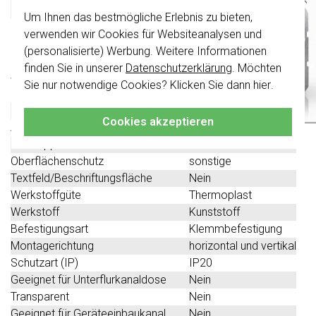
Gira 0213421 Datenblatt
Um Ihnen das bestmögliche Erlebnis zu bieten,
Wichtig
: Gira Schalter und
Schalterwippen wurden erneuert. Sie sind
verwenden wir Cookies für Websiteanalysen und
Technische Spezifikationen
nicht
mit den Schaltern von vor August
(personalisierte) Werbung. Weitere Informationen
2024 kombinierbar.
finden Sie in unserer
Datenschutzerklärung
. Möchten
Spezifikation
Wert
Klicken Sie hier
für weitere Informationen,
Sie nur notwendige Cookies? Klicken Sie dann
hier
.
damit Sie immer das Richtige bestellen.
Farbe
grau
Halogenfrei
Ja
Cookies akzeptieren
Anzahl der Einheiten
3
Mit Klappdeckel
Nein
Oberflächenschutz
sonstige
Textfeld/Beschriftungsfläche
Nein
Werkstoffgüte
Thermoplast
Werkstoff
Kunststoff
Befestigungsart
Klemmbefestigung
Montagerichtung
horizontal und vertikal
Schutzart (IP)
IP20
Geeignet für Unterflurkanaldose
Nein
Transparent
Nein
Geeignet für Geräteeinbaukanal
Nein