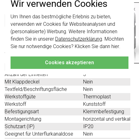
Produktbeschreibung
Wir verwenden Cookies
×
Um Ihnen das bestmögliche Erlebnis zu bieten,
Wichtig
: Gira Schalter und
Gira 0213728 Datenblatt
Schalterwippen wurden erneuert. Sie sind
verwenden wir Cookies für Websiteanalysen und
nicht
mit den Schaltern von vor August
(personalisierte) Werbung. Weitere Informationen
2024 kombinierbar.
Technische Spezifikationen
finden Sie in unserer
Datenschutzerklärung
. Möchten
Klicken Sie hier
für weitere Informationen,
Sie nur notwendige Cookies? Klicken Sie dann
hier
.
damit Sie immer das Richtige bestellen.
Spezifikation
Wert
Farbe
weiß
Cookies akzeptieren
Halogenfrei
Ja
Anzahl der Einheiten
3
Mit Klappdeckel
Nein
Textfeld/Beschriftungsfläche
Nein
Werkstoffgüte
Thermoplast
Werkstoff
Kunststoff
Befestigungsart
Klemmbefestigung
Montagerichtung
horizontal und vertikal
Schutzart (IP)
IP20
Geeignet für Unterflurkanaldose
Nein