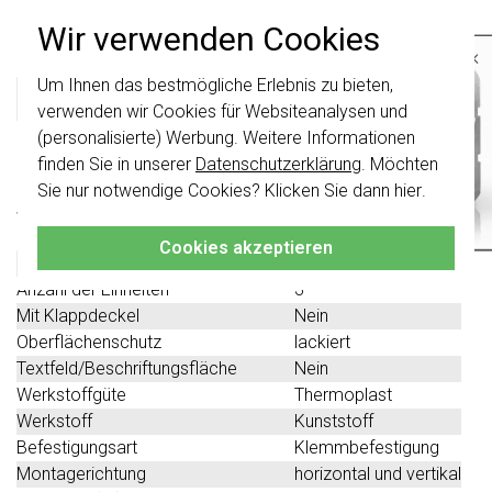
Produktbeschreibung
Wir verwenden Cookies
×
Um Ihnen das bestmögliche Erlebnis zu bieten,
Wichtig
: Gira Schalter und
Gira 0213736 Datenblatt
Schalterwippen wurden erneuert. Sie sind
verwenden wir Cookies für Websiteanalysen und
nicht
mit den Schaltern von vor August
(personalisierte) Werbung. Weitere Informationen
2024 kombinierbar.
Technische Spezifikationen
finden Sie in unserer
Datenschutzerklärung
. Möchten
Klicken Sie hier
für weitere Informationen,
Sie nur notwendige Cookies? Klicken Sie dann
hier
.
damit Sie immer das Richtige bestellen.
Spezifikation
Wert
Farbe
schwarz
Cookies akzeptieren
Halogenfrei
Ja
Anzahl der Einheiten
3
Mit Klappdeckel
Nein
Oberflächenschutz
lackiert
Textfeld/Beschriftungsfläche
Nein
Werkstoffgüte
Thermoplast
Werkstoff
Kunststoff
Befestigungsart
Klemmbefestigung
Montagerichtung
horizontal und vertikal