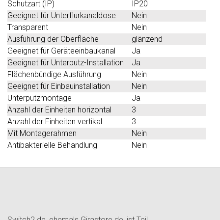
Schutzart (IP)
IP20
Geeignet für Unterflurkanaldose
Nein
Transparent
Nein
Ausführung der Oberfläche
glänzend
Geeignet für Geräteeinbaukanal
Ja
Geeignet für Unterputz-Installation
Ja
Flächenbündige Ausführung
Nein
Geeignet für Einbauinstallation
Nein
Unterputzmontage
Ja
Anzahl der Einheiten horizontal
3
Anzahl der Einheiten vertikal
3
Mit Montagerahmen
Nein
Antibakterielle Behandlung
Nein
Switch2.de, ehemals Girastore.de, ist Teil