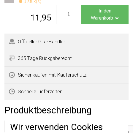
0 stuk(s)
In den
-
+
11,95
Warenkorb
Offizieller Gira-Händler
365 Tage Rückgaberecht
Sicher kaufen mit Käuferschutz
Schnelle Lieferzeiten
Produktbeschreibung
Wir verwenden Cookies
Gira 021402 Datenblatt
×