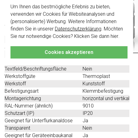
Um Ihnen das bestmögliche Erlebnis zu bieten,
Wichtig
: Gira Schalter und
Technische Spezifikationen
Schalterwippen wurden erneuert. Sie sind
verwenden wir Cookies für Websiteanalysen und
nicht
mit den Schaltern von vor August
(personalisierte) Werbung. Weitere Informationen
2024 kombinierbar.
Spezifikation
Wert
finden Sie in unserer
Datenschutzerklärung
. Möchten
Farbe
weiß
Klicken Sie hier
für weitere Informationen,
Sie nur notwendige Cookies? Klicken Sie dann
hier
.
Halogenfrei
Ja
damit Sie immer das Richtige bestellen.
Anzahl der Einheiten
4
Cookies akzeptieren
Mit Klappdeckel
Nein
Oberflächenschutz
sonstige
Textfeld/Beschriftungsfläche
Nein
Werkstoffgüte
Thermoplast
Werkstoff
Kunststoff
Befestigungsart
Klemmbefestigung
Montagerichtung
horizontal und vertikal
RAL-Nummer (ähnlich)
9010
Schutzart (IP)
IP20
Geeignet für Unterflurkanaldose
Ja
Transparent
Nein
Geeignet für Geräteeinbaukanal
Ja