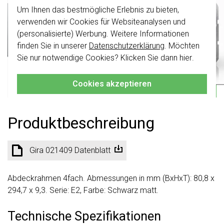
Installationsschalterprogramme System
Um Ihnen das bestmögliche Erlebnis zu bieten,
Wichtig
: Gira Schalter und
55 schwarz...
Weitere Informationen »
Schalterwippen wurden erneuert. Sie sind
verwenden wir Cookies für Websiteanalysen und
nicht
mit den Schaltern von vor August
(personalisierte) Werbung. Weitere Informationen
Voraussichtliche Lieferzeit:
2024 kombinierbar.
finden Sie in unserer
Datenschutzerklärung
. Möchten
1-2 Wochen
Klicken Sie hier
für weitere Informationen,
Sie nur notwendige Cookies? Klicken Sie dann
hier
.
Aktueller Lagerbestand:
damit Sie immer das Richtige bestellen.
0 stuk(s)
6,95
Cookies akzeptieren
-
+
In den Warenkorb
Produktbeschreibung
Gira 021409 Datenblatt
Abdeckrahmen 4fach. Abmessungen in mm (BxHxT): 80,8 x
294,7 x 9,3. Serie: E2, Farbe: Schwarz matt.
Technische Spezifikationen