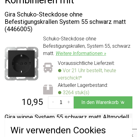
Gira Schuko-Steckdose ohne
Befestigungskrallen System 55 schwarz matt
(4466005)
Schuko-Steckdose ohne
Befestigungskrallen, System 55, schwarz
matt.
Weitere Informationen »
Voraussichtliche Lieferzeit:
Vor 21 Uhr bestellt, heute
verschickt*
Aktueller Lagerbestand:
3264 stuk(s)
10,95
-
+
In den Warenkorb
Gira wippe System 55 schwarz matt Altmodell
(0296005)
Wir verwenden Cookies
Abdeckung/Bedienelement für
×