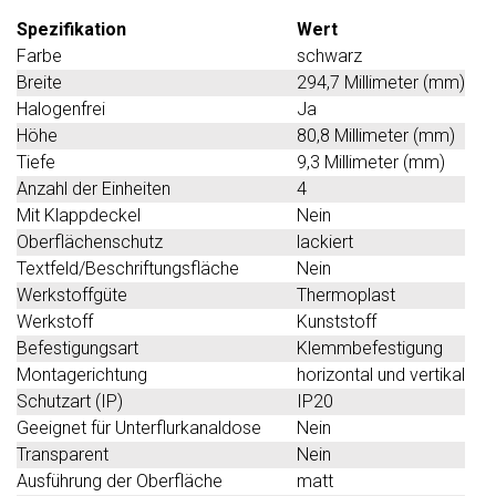
Spezifikation
Wert
Farbe
schwarz
Breite
294,7 Millimeter (mm)
Halogenfrei
Ja
Höhe
80,8 Millimeter (mm)
Tiefe
9,3 Millimeter (mm)
Anzahl der Einheiten
4
Mit Klappdeckel
Nein
Oberflächenschutz
lackiert
Textfeld/Beschriftungsfläche
Nein
Werkstoffgüte
Thermoplast
Werkstoff
Kunststoff
Befestigungsart
Klemmbefestigung
Montagerichtung
horizontal und vertikal
Schutzart (IP)
IP20
Geeignet für Unterflurkanaldose
Nein
Transparent
Nein
Ausführung der Oberfläche
matt