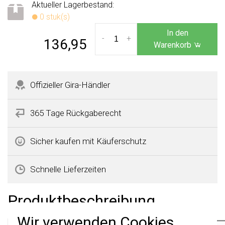
Aktueller Lagerbestand:
0 stuk(s)
In den
-
+
136,95
Warenkorb
Offizieller Gira-Händler
365 Tage Rückgaberecht
Sicher kaufen mit Käuferschutz
Schnelle Lieferzeiten
Produktbeschreibung
Wir verwenden Cookies