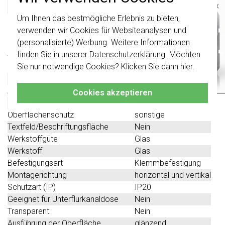
Gira 021412 Datenblatt
×
Um Ihnen das bestmögliche Erlebnis zu bieten,
Wichtig
: Gira Schalter und
Schalterwippen wurden erneuert. Sie sind
verwenden wir Cookies für Websiteanalysen und
Technische Spezifikationen
nicht
mit den Schaltern von vor August
(personalisierte) Werbung. Weitere Informationen
2024 kombinierbar.
finden Sie in unserer
Datenschutzerklärung
. Möchten
Spezifikation
Wert
Klicken Sie hier
für weitere Informationen,
Sie nur notwendige Cookies? Klicken Sie dann
hier
.
Farbe
weiß
damit Sie immer das Richtige bestellen.
Halogenfrei
Nein
Anzahl der Einheiten
4
Cookies akzeptieren
Mit Klappdeckel
Nein
Oberflächenschutz
sonstige
Textfeld/Beschriftungsfläche
Nein
Werkstoffgüte
Glas
Werkstoff
Glas
Befestigungsart
Klemmbefestigung
Montagerichtung
horizontal und vertikal
Schutzart (IP)
IP20
Geeignet für Unterflurkanaldose
Nein
Transparent
Nein
Ausführung der Oberfläche
glänzend