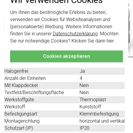
×
Produktbeschreibung
Um Ihnen das bestmögliche Erlebnis zu bieten,
Wichtig
: Gira Schalter und
Schalterwippen wurden erneuert. Sie sind
verwenden wir Cookies für Websiteanalysen und
nicht
mit den Schaltern von vor August
Gira 021413 Datenblatt
(personalisierte) Werbung. Weitere Informationen
2024 kombinierbar.
finden Sie in unserer
Datenschutzerklärung
. Möchten
Klicken Sie hier
für weitere Informationen,
Sie nur notwendige Cookies? Klicken Sie dann
hier
.
Technische Spezifikationen
damit Sie immer das Richtige bestellen.
Cookies akzeptieren
Spezifikation
Wert
Farbe
braun
Halogenfrei
Ja
Anzahl der Einheiten
4
Mit Klappdeckel
Nein
Textfeld/Beschriftungsfläche
Nein
Werkstoffgüte
Thermoplast
Werkstoff
Kunststoff
Befestigungsart
Klemmbefestigung
Montagerichtung
horizontal und vertikal
Schutzart (IP)
IP20