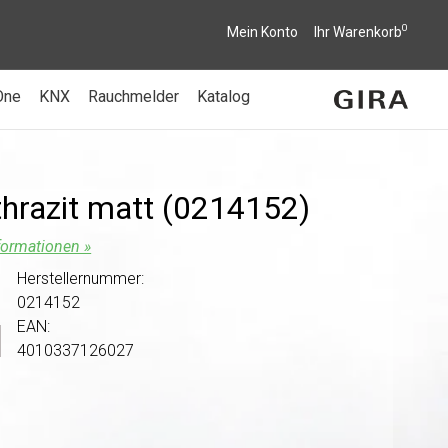
0
Mein Konto
Ihr Warenkorb
One
KNX
Rauchmelder
Katalog
hrazit matt (0214152)
formationen »
Herstellernummer:
0214152
EAN:
4010337126027