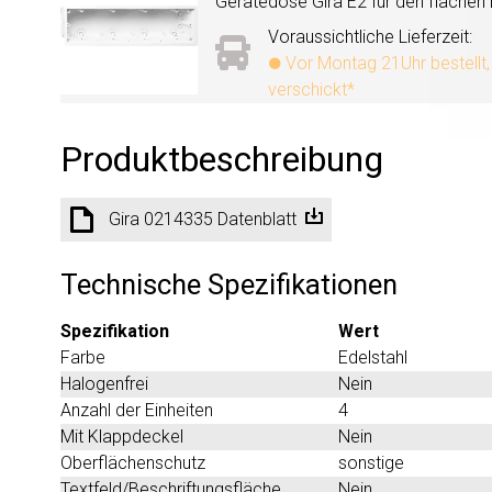
Gerätedose Gira E2 für den flachen 
Voraussichtliche Lieferzeit:
Vor Montag 21Uhr bestellt
verschickt*
Produktbeschreibung
Gira 0214335 Datenblatt
Technische Spezifikationen
Spezifikation
Wert
Farbe
Edelstahl
Halogenfrei
Nein
Anzahl der Einheiten
4
Mit Klappdeckel
Nein
Oberflächenschutz
sonstige
Textfeld/Beschriftungsfläche
Nein