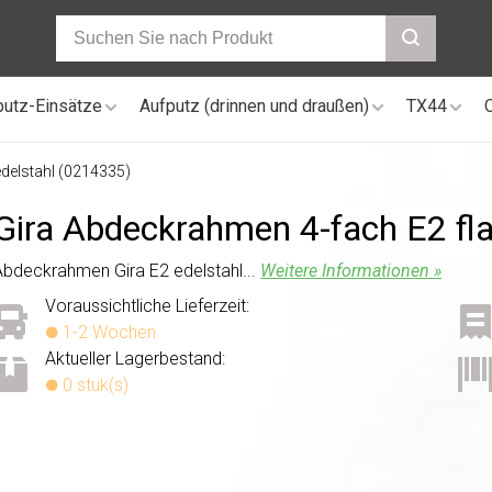
putz-Einsätze
Aufputz (drinnen und draußen)
TX44
delstahl (0214335)
Gira Abdeckrahmen 4-fach E2 fl
Abdeckrahmen Gira E2 edelstahl...
Weitere Informationen »
Voraussichtliche Lieferzeit:
1-2 Wochen
Aktueller Lagerbestand:
0 stuk(s)