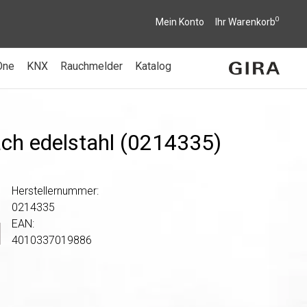
0
Mein Konto
Ihr Warenkorb
One
KNX
Rauchmelder
Katalog
ach edelstahl (0214335)
Herstellernummer:
0214335
EAN:
4010337019886