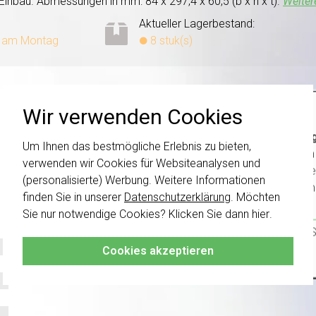
Einbau. Abmessungen in mm: 84 x 297,4 x 60,5 (b x h x t).
Weiter
Aktueller Lagerbestand:
, am Montag
8 stuk(s)
Wir verwenden Cookies
Wichti
Um Ihnen das bestmögliche Erlebnis zu bieten,
wurden 
verwenden wir Cookies für Websiteanalysen und
Schalte
(personalisierte) Werbung. Weitere Informationen
kombini
finden Sie in unserer
Datenschutzerklärung
. Möchten
Sie nur notwendige Cookies? Klicken Sie dann
hier
.
Klicken 
damit S
Cookies akzeptieren