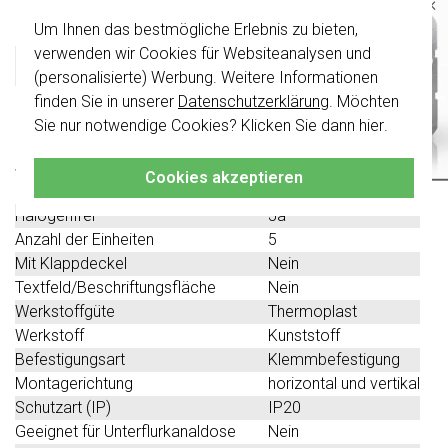
×
Produktbeschreibung
Um Ihnen das bestmögliche Erlebnis zu bieten,
Wichtig
: Gira Schalter und
Schalterwippen wurden erneuert. Sie sind
verwenden wir Cookies für Websiteanalysen und
Gira 021524 Datenblatt
nicht
mit den Schaltern von vor August
(personalisierte) Werbung. Weitere Informationen
2024 kombinierbar.
finden Sie in unserer
Datenschutzerklärung
. Möchten
Klicken Sie hier
für weitere Informationen,
Technische Spezifikationen
Sie nur notwendige Cookies? Klicken Sie dann
hier
.
damit Sie immer das Richtige bestellen.
Spezifikation
Wert
Cookies akzeptieren
Farbe
weiß
Halogenfrei
Ja
Anzahl der Einheiten
5
Mit Klappdeckel
Nein
Textfeld/Beschriftungsfläche
Nein
Werkstoffgüte
Thermoplast
Werkstoff
Kunststoff
Befestigungsart
Klemmbefestigung
Montagerichtung
horizontal und vertikal
Schutzart (IP)
IP20
Geeignet für Unterflurkanaldose
Nein