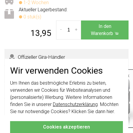
1-2 Wochen
Aktueller Lagerbestand:
0 stuk(s)
In den
-
+
13,95
Warenkorb
Offizieller Gira-Händler
Wir verwenden Cookies
365 Tage Rückgaberecht
×
Um Ihnen das bestmögliche Erlebnis zu bieten,
Wichtig
: Gira Schalter und
Schalterwippen wurden erneuert. Sie sind
Sicher kaufen mit Käuferschutz
verwenden wir Cookies für Websiteanalysen und
nicht
mit den Schaltern von vor August
(personalisierte) Werbung. Weitere Informationen
2024 kombinierbar.
finden Sie in unserer
Datenschutzerklärung
. Möchten
Schnelle Lieferzeiten
Klicken Sie hier
für weitere Informationen,
Sie nur notwendige Cookies? Klicken Sie dann
hier
.
damit Sie immer das Richtige bestellen.
Produktbeschreibung
Cookies akzeptieren