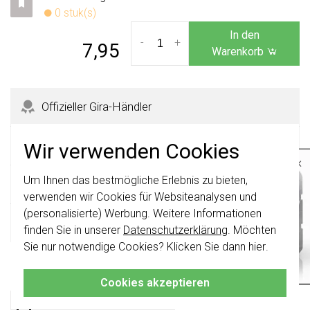
0 stuk(s)
In den
-
+
7,95
Warenkorb
Offizieller Gira-Händler
365 Tage Rückgaberecht
Wir verwenden Cookies
×
Um Ihnen das bestmögliche Erlebnis zu bieten,
Wichtig
: Gira Schalter und
Sicher kaufen mit Käuferschutz
Schalterwippen wurden erneuert. Sie sind
verwenden wir Cookies für Websiteanalysen und
nicht
mit den Schaltern von vor August
(personalisierte) Werbung. Weitere Informationen
2024 kombinierbar.
Schnelle Lieferzeiten
finden Sie in unserer
Datenschutzerklärung
. Möchten
Klicken Sie hier
für weitere Informationen,
Sie nur notwendige Cookies? Klicken Sie dann
hier
.
damit Sie immer das Richtige bestellen.
Produktbeschreibung
Cookies akzeptieren
Gira 023327 Datenblatt