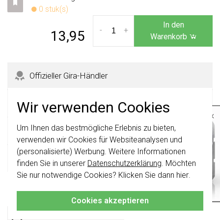
0 stuk(s)
In den
-
+
13,95
Warenkorb
Offizieller Gira-Händler
365 Tage Rückgaberecht
Wir verwenden Cookies
×
Um Ihnen das bestmögliche Erlebnis zu bieten,
Wichtig
: Gira Schalter und
Sicher kaufen mit Käuferschutz
Schalterwippen wurden erneuert. Sie sind
verwenden wir Cookies für Websiteanalysen und
nicht
mit den Schaltern von vor August
(personalisierte) Werbung. Weitere Informationen
2024 kombinierbar.
Schnelle Lieferzeiten
finden Sie in unserer
Datenschutzerklärung
. Möchten
Klicken Sie hier
für weitere Informationen,
Sie nur notwendige Cookies? Klicken Sie dann
hier
.
damit Sie immer das Richtige bestellen.
Produktbeschreibung
Cookies akzeptieren
Gira 024627 Datenblatt