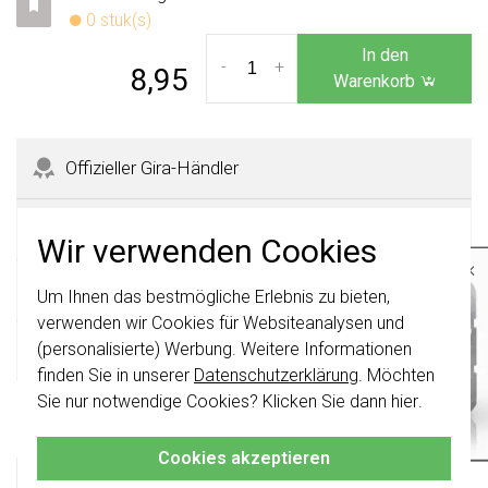
0 stuk(s)
In den
-
+
8,95
Warenkorb
Offizieller Gira-Händler
365 Tage Rückgaberecht
Wir verwenden Cookies
×
Sicher kaufen mit Käuferschutz
Um Ihnen das bestmögliche Erlebnis zu bieten,
Wichtig
: Gira Schalter und
Schalterwippen wurden erneuert. Sie sind
verwenden wir Cookies für Websiteanalysen und
nicht
mit den Schaltern von vor August
(personalisierte) Werbung. Weitere Informationen
Schnelle Lieferzeiten
2024 kombinierbar.
finden Sie in unserer
Datenschutzerklärung
. Möchten
Klicken Sie hier
für weitere Informationen,
Sie nur notwendige Cookies? Klicken Sie dann
hier
.
Produktbeschreibung
damit Sie immer das Richtige bestellen.
Cookies akzeptieren
Gira 027201 Datenblatt