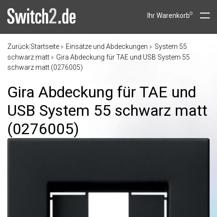
0
Ihr Warenkorb
Zurück
Startseite
Einsätze und Abdeckungen
System 55
|
schwarz matt
Gira Abdeckung für TAE und USB System 55
schwarz matt (0276005)
Gira Abdeckung für TAE und
USB System 55 schwarz matt
(0276005)