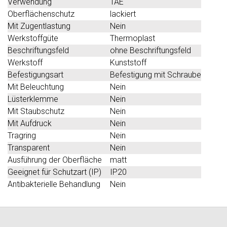
Verwendung
TAE
Oberflächenschutz
lackiert
Mit Zugentlastung
Nein
Werkstoffgüte
Thermoplast
Beschriftungsfeld
ohne Beschriftungsfeld
Werkstoff
Kunststoff
Befestigungsart
Befestigung mit Schraube
Mit Beleuchtung
Nein
Lüsterklemme
Nein
Mit Staubschutz
Nein
Mit Aufdruck
Nein
Tragring
Nein
Transparent
Nein
Ausführung der Oberfläche
matt
Geeignet für Schutzart (IP)
IP20
Antibakterielle Behandlung
Nein