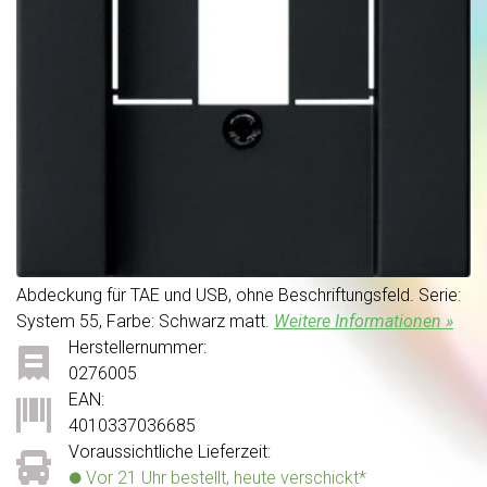
Abdeckung für TAE und USB, ohne Beschriftungsfeld. Serie:
System 55, Farbe: Schwarz matt.
Weitere Informationen »
Herstellernummer:
0276005
EAN:
4010337036685
Voraussichtliche Lieferzeit:
Vor 21 Uhr bestellt, heute verschickt*