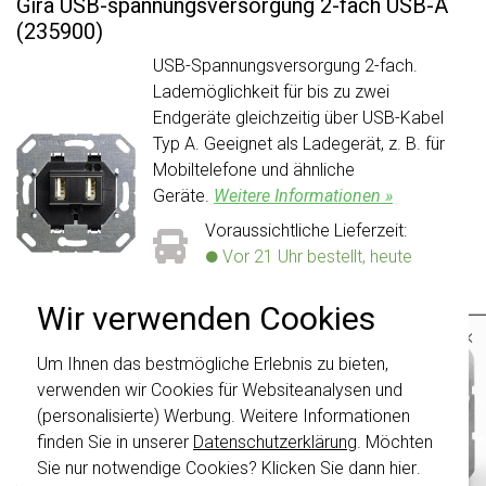
Gira USB-spannungsversorgung 2-fach USB-A
(235900)
USB-Spannungsversorgung 2-fach.
Lademöglichkeit für bis zu zwei
Endgeräte gleichzeitig über USB-Kabel
Typ A. Geeignet als Ladegerät, z. B. für
Mobiltelefone und ähnliche
Geräte.
Weitere Informationen »
Voraussichtliche Lieferzeit:
Vor 21 Uhr bestellt, heute
verschickt*
Aktueller Lagerbestand:
Wir verwenden Cookies
×
3 stuk(s)
53,95
Um Ihnen das bestmögliche Erlebnis zu bieten,
Wichtig
: Gira Schalter und
-
+
In den Warenkorb
Schalterwippen wurden erneuert. Sie sind
verwenden wir Cookies für Websiteanalysen und
nicht
mit den Schaltern von vor August
(personalisierte) Werbung. Weitere Informationen
2024 kombinierbar.
Produktbeschreibung
finden Sie in unserer
Datenschutzerklärung
. Möchten
Klicken Sie hier
für weitere Informationen,
Sie nur notwendige Cookies? Klicken Sie dann
hier
.
damit Sie immer das Richtige bestellen.