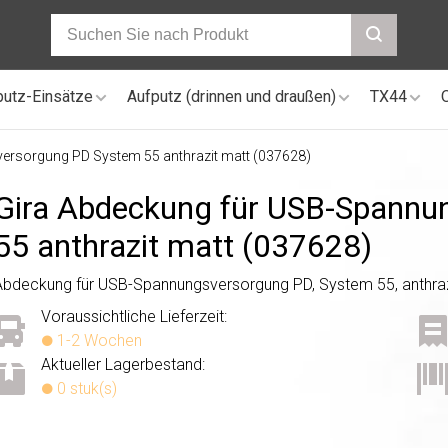
putz-Einsätze
Aufputz (drinnen und draußen)
TX44
ersorgung PD System 55 anthrazit matt (037628)
Gira Abdeckung für USB-Spannu
55 anthrazit matt (037628)
Abdeckung für USB-Spannungsversorgung PD, System 55, anthraz
Voraussichtliche Lieferzeit:
1-2 Wochen
Aktueller Lagerbestand:
0 stuk(s)