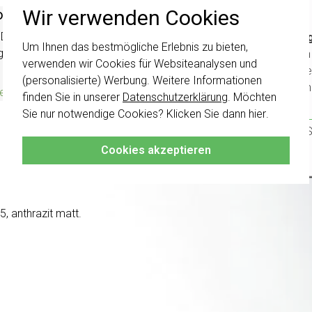
Wir verwenden Cookies
ower Delivery 65 W weiß (236200)
livery bis 65 W für schnelles und sicheres Laden. Passt die L
Wichti
Um Ihnen das bestmögliche Erlebnis zu bieten,
gnet für mobile Geräte mit USB-C-Anschluss.
Weitere Information
wurden 
verwenden wir Cookies für Websiteanalysen und
Schalte
Aktueller Lagerbestand:
(personalisierte) Werbung. Weitere Informationen
kombini
verschickt*
1 stuk(s)
finden Sie in unserer
Datenschutzerklärung
. Möchten
Sie nur notwendige Cookies? Klicken Sie dann
hier
.
Klicken 
damit S
Cookies akzeptieren
 anthrazit matt.