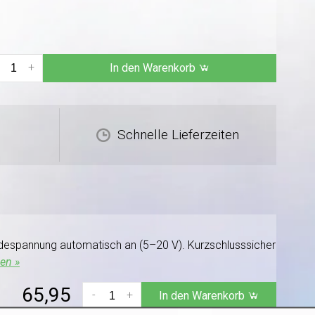
+
In den Warenkorb
Schnelle Lieferzeiten
adespannung automatisch an (5–20 V). Kurzschlusssicher
en »
65,95
-
+
In den Warenkorb