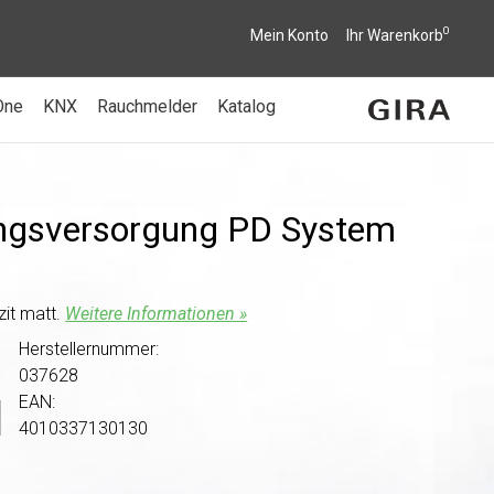
0
Mein Konto
Ihr Warenkorb
One
KNX
Rauchmelder
Katalog
ngsversorgung PD System
it matt.
Weitere Informationen »
Herstellernummer:
037628
EAN:
4010337130130