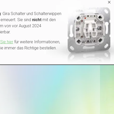
×
adespannung automatisch an (5–20 V). Kurzschlusssicher
g
: Gira Schalter und Schalterwippen
en »
erneuert. Sie sind
nicht
mit den
rn von vor August 2024
65,95
-
+
In den Warenkorb
erbar.
Sie hier
für weitere Informationen,
ie immer das Richtige bestellen.