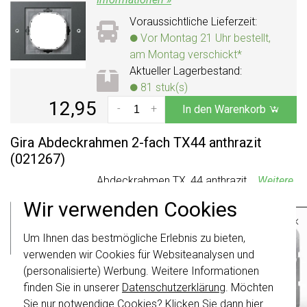
Voraussichtliche Lieferzeit:
Vor Montag 21 Uhr bestellt,
am Montag verschickt*
Aktueller Lagerbestand:
81 stuk(s)
12,95
-
+
In den Warenkorb
Gira Abdeckrahmen 2-fach TX44 anthrazit
(021267)
Abdeckrahmen TX_44 anthrazit...
Weitere
Informationen »
Wir verwenden Cookies
×
Voraussichtliche Lieferzeit:
Vor Montag 21 Uhr bestellt,
Um Ihnen das bestmögliche Erlebnis zu bieten,
Wichtig
: Gira Schalter und
am Montag verschickt*
Schalterwippen wurden erneuert. Sie sind
verwenden wir Cookies für Websiteanalysen und
nicht
mit den Schaltern von vor August
Aktueller Lagerbestand:
(personalisierte) Werbung. Weitere Informationen
2024 kombinierbar.
115 stuk(s)
finden Sie in unserer
Datenschutzerklärung
. Möchten
Klicken Sie hier
für weitere Informationen,
17,95
Sie nur notwendige Cookies? Klicken Sie dann
hier
.
-
+
In den Warenkorb