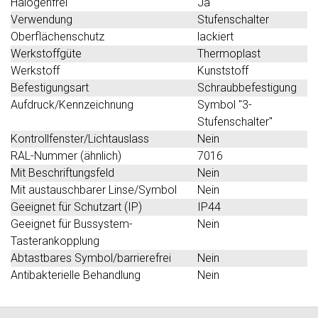
Halogenfrei
Ja
Verwendung
Stufenschalter
Oberflächenschutz
lackiert
Werkstoffgüte
Thermoplast
Werkstoff
Kunststoff
Befestigungsart
Schraubbefestigung
Aufdruck/Kennzeichnung
Symbol "3-
Stufenschalter"
Kontrollfenster/Lichtauslass
Nein
RAL-Nummer (ähnlich)
7016
Mit Beschriftungsfeld
Nein
Mit austauschbarer Linse/Symbol
Nein
Geeignet für Schutzart (IP)
IP44
Geeignet für Bussystem-
Nein
Tasterankopplung
Abtastbares Symbol/barrierefrei
Nein
Antibakterielle Behandlung
Nein