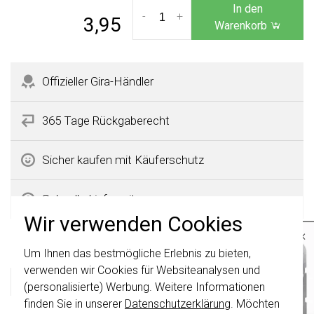
In den
-
+
3,95
Warenkorb
Offizieller Gira-Händler
365 Tage Rückgaberecht
Sicher kaufen mit Käuferschutz
Schnelle Lieferzeiten
Wir verwenden Cookies
×
Produktbeschreibung
Um Ihnen das bestmögliche Erlebnis zu bieten,
Wichtig
: Gira Schalter und
Schalterwippen wurden erneuert. Sie sind
verwenden wir Cookies für Websiteanalysen und
nicht
mit den Schaltern von vor August
Gira 080620 Datenblatt
(personalisierte) Werbung. Weitere Informationen
2024 kombinierbar.
finden Sie in unserer
Datenschutzerklärung
. Möchten