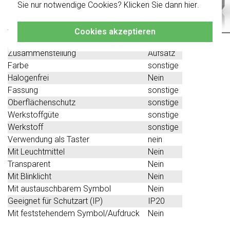
Klicken Sie hier
für weitere Informationen,
Technische Spezifikationen
Sie nur notwendige Cookies? Klicken Sie dann
hier
.
damit Sie immer das Richtige bestellen.
Spezifikation
Wert
Cookies akzeptieren
Montageart
Unterputz
Zusammenstellung
Aufsatz
Farbe
sonstige
Halogenfrei
Nein
Fassung
sonstige
Oberflächenschutz
sonstige
Werkstoffgüte
sonstige
Werkstoff
sonstige
Verwendung als Taster
nein
Mit Leuchtmittel
Nein
Transparent
Nein
Mit Blinklicht
Nein
Mit austauschbarem Symbol
Nein
Geeignet für Schutzart (IP)
IP20
Mit feststehendem Symbol/Aufdruck
Nein