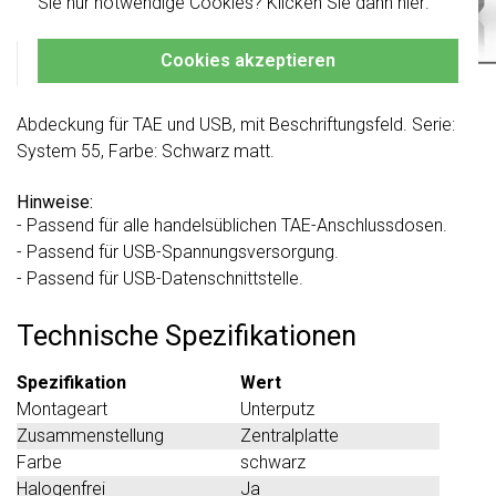
Produktbeschreibung
Sie nur notwendige Cookies? Klicken Sie dann
hier
.
damit Sie immer das Richtige bestellen.
Cookies akzeptieren
Gira 0876005 Datenblatt
Abdeckung für TAE und USB, mit Beschriftungsfeld. Serie:
System 55, Farbe: Schwarz matt.
Hinweise:
- Passend für alle handelsüblichen TAE-Anschlussdosen.
- Passend für USB-Spannungsversorgung.
- Passend für USB-Datenschnittstelle.
Technische Spezifikationen
Spezifikation
Wert
Montageart
Unterputz
Zusammenstellung
Zentralplatte
Farbe
schwarz
Halogenfrei
Ja