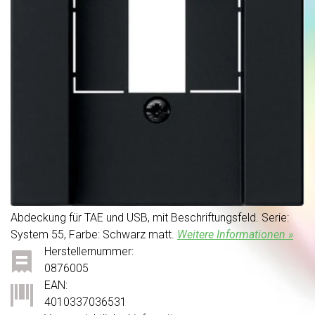
Abdeckung für TAE und USB, mit Beschriftungsfeld. Serie:
System 55, Farbe: Schwarz matt.
Weitere Informationen »
Herstellernummer:
0876005
EAN:
4010337036531