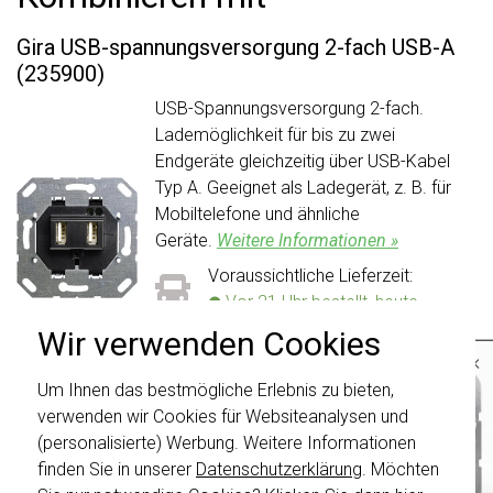
Gira USB-spannungsversorgung 2-fach USB-A
(235900)
USB-Spannungsversorgung 2-fach.
Lademöglichkeit für bis zu zwei
Endgeräte gleichzeitig über USB-Kabel
Typ A. Geeignet als Ladegerät, z. B. für
Mobiltelefone und ähnliche
Geräte.
Weitere Informationen »
Voraussichtliche Lieferzeit:
Vor 21 Uhr bestellt, heute
verschickt*
Wir verwenden Cookies
Aktueller Lagerbestand:
×
3 stuk(s)
Um Ihnen das bestmögliche Erlebnis zu bieten,
Wichtig
: Gira Schalter und
53,95
Schalterwippen wurden erneuert. Sie sind
-
+
In den Warenkorb
verwenden wir Cookies für Websiteanalysen und
nicht
mit den Schaltern von vor August
(personalisierte) Werbung. Weitere Informationen
2024 kombinierbar.
finden Sie in unserer
Datenschutzerklärung
. Möchten
Klicken Sie hier
für weitere Informationen,