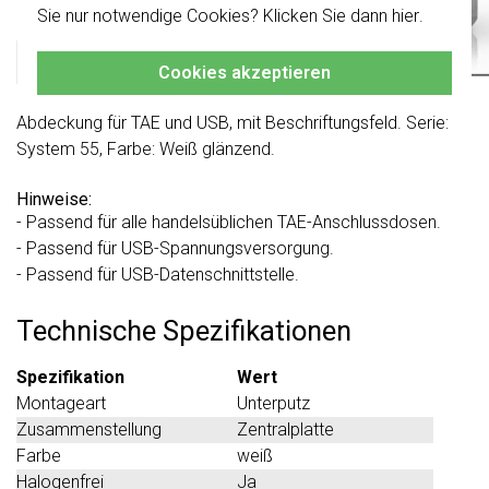
Produktbeschreibung
Klicken Sie hier
für weitere Informationen,
Sie nur notwendige Cookies? Klicken Sie dann
hier
.
damit Sie immer das Richtige bestellen.
Gira 087603 Datenblatt
Cookies akzeptieren
Abdeckung für TAE und USB, mit Beschriftungsfeld. Serie:
System 55, Farbe: Weiß glänzend.
Hinweise:
- Passend für alle handelsüblichen TAE-Anschlussdosen.
- Passend für USB-Spannungsversorgung.
- Passend für USB-Datenschnittstelle.
Technische Spezifikationen
Spezifikation
Wert
Montageart
Unterputz
Zusammenstellung
Zentralplatte
Farbe
weiß
Halogenfrei
Ja