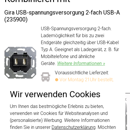
Gira USB-spannungsversorgung 2-fach USB-A
(235900)
USB-Spannungsversorgung 2-fach.
Lademöglichkeit für bis zu zwei
Endgeräte gleichzeitig über USB-Kabel
Typ A. Geeignet als Ladegerät, z. B. für
Mobiltelefone und ähnliche
Geräte.
Weitere Informationen »
Voraussichtliche Lieferzeit:
Vor Montag 21Uhr bestellt,
am Montag verschickt*
Wir verwenden Cookies
Aktueller Lagerbestand:
×
3 stuk(s)
Um Ihnen das bestmögliche Erlebnis zu bieten,
Wichtig
: Gira Schalter und
53,95
-
+
In den Warenkorb
Schalterwippen wurden erneuert. Sie sind
verwenden wir Cookies für Websiteanalysen und
nicht
mit den Schaltern von vor August
(personalisierte) Werbung. Weitere Informationen
2024 kombinierbar.
finden Sie in unserer
Datenschutzerklärung
. Möchten