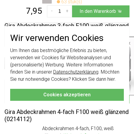
63 stuk(s)
7,95
-
+
In den Warenkorb
Gira Abdeckrahmen 3-fach F100 weiß glänzend
(0213112)
Wir verwenden Cookies
×
Abdeckrahmen 3-fach, F100, weiß
glänzend.
Weitere Informationen »
Um Ihnen das bestmögliche Erlebnis zu bieten,
Wichtig
: Gira Schalter und
Schalterwippen wurden erneuert. Sie sind
verwenden wir Cookies für Websiteanalysen und
Voraussichtliche Lieferzeit:
nicht
mit den Schaltern von vor August
(personalisierte) Werbung. Weitere Informationen
Vor Montag 21Uhr bestellt,
2024 kombinierbar.
finden Sie in unserer
Datenschutzerklärung
. Möchten
am Montag verschickt*
Klicken Sie hier
für weitere Informationen,
Sie nur notwendige Cookies? Klicken Sie dann
hier
.
Aktueller Lagerbestand:
damit Sie immer das Richtige bestellen.
13 stuk(s)
Cookies akzeptieren
13,95
-
+
In den Warenkorb
Gira Abdeckrahmen 4-fach F100 weiß glänzend
(0214112)
Abdeckrahmen 4-fach, F100, weiß