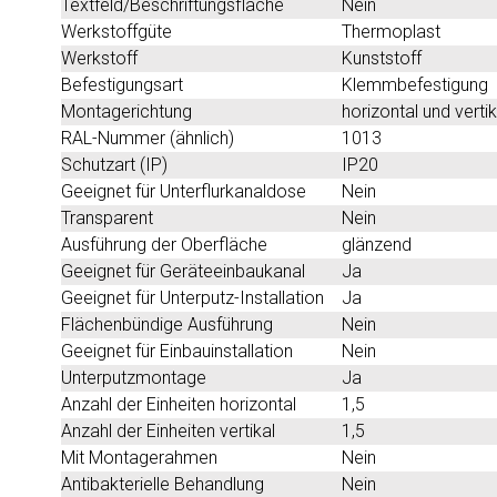
Textfeld/Beschriftungsfläche
Nein
Werkstoffgüte
Thermoplast
Werkstoff
Kunststoff
Befestigungsart
Klemmbefestigung
Montagerichtung
horizontal und vertik
RAL-Nummer (ähnlich)
1013
Schutzart (IP)
IP20
Geeignet für Unterflurkanaldose
Nein
Transparent
Nein
Ausführung der Oberfläche
glänzend
Geeignet für Geräteeinbaukanal
Ja
Geeignet für Unterputz-Installation
Ja
Flächenbündige Ausführung
Nein
Geeignet für Einbauinstallation
Nein
Unterputzmontage
Ja
Anzahl der Einheiten horizontal
1,5
Anzahl der Einheiten vertikal
1,5
Mit Montagerahmen
Nein
Antibakterielle Behandlung
Nein