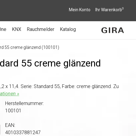
0
Mein Konto
Ihr Warenkorb
One
KNX
Rauchmelder
Katalog
rd 55 creme glänzend (100101)
dard 55 creme glänzend
 x 11,4. Serie: Standard 55, Farbe: creme glänzend. Zu
ationen »
Herstellernummer:
100101
EAN:
4010337881247