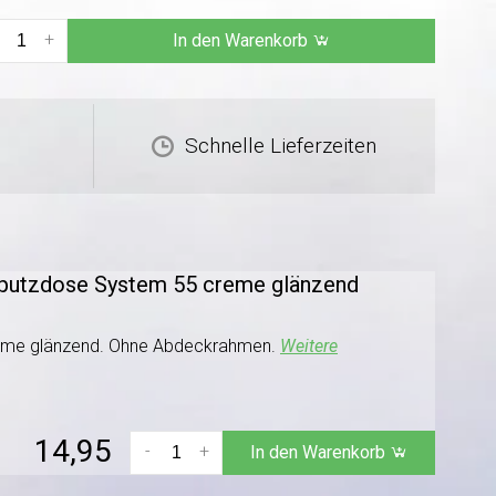
+
In den Warenkorb
Schnelle Lieferzeiten
erputzdose System 55 creme glänzend
reme glänzend. Ohne Abdeckrahmen.
Weitere
14,95
-
+
In den Warenkorb