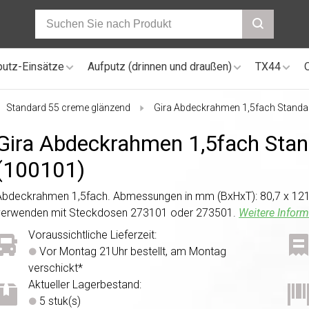
putz-Einsätze
Aufputz (drinnen und draußen)
TX44
Standard 55 creme glänzend
Gira Abdeckrahmen 1,5fach Standa
Gira Abdeckrahmen 1,5fach Stan
(100101)
Abdeckrahmen 1,5fach. Abmessungen in mm (BxHxT): 80,7 x 121,2
verwenden mit Steckdosen 273101 oder 273501.
Weitere Inform
Voraussichtliche Lieferzeit:
Vor Montag 21Uhr bestellt, am Montag
verschickt*
Aktueller Lagerbestand:
5 stuk(s)