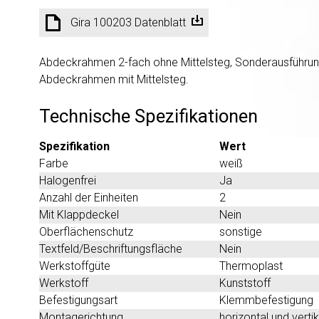
Gira 100203 Datenblatt
Abdeckrahmen 2-fach ohne Mittelsteg, Sonderausführung
Abdeckrahmen mit Mittelsteg.
Technische Spezifikationen
Spezifikation
Wert
Farbe
weiß
Halogenfrei
Ja
Anzahl der Einheiten
2
Mit Klappdeckel
Nein
Oberflächenschutz
sonstige
Textfeld/Beschriftungsfläche
Nein
Werkstoffgüte
Thermoplast
Werkstoff
Kunststoff
Befestigungsart
Klemmbefestigung
Montagerichtung
horizontal und vertik