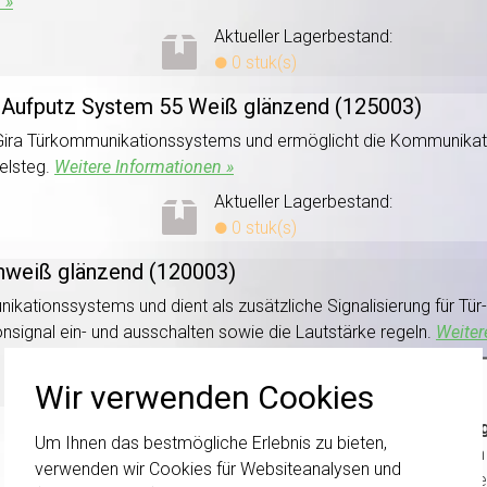
 »
Aktueller Lagerbestand:
0 stuk(s)
 Aufputz System 55 Weiß glänzend (125003)
s Gira Türkommunikationssystems und ermöglicht die Kommunika
elsteg.
Weitere Informationen »
Aktueller Lagerbestand:
0 stuk(s)
nweiß glänzend (120003)
ikationssystems und dient als zusätzliche Signalisierung für Tür
onsignal ein- und ausschalten sowie die Lautstärke regeln.
Weiter
Aktueller Lagerbestand:
Wir verwenden Cookies
0 stuk(s)
Wichti
Um Ihnen das bestmögliche Erlebnis zu bieten,
wurden 
verwenden wir Cookies für Websiteanalysen und
Schalte