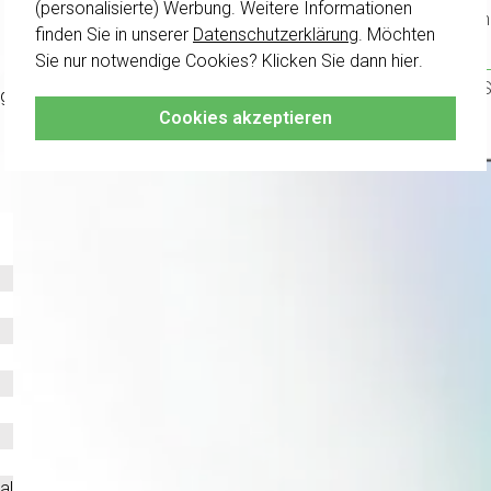
(personalisierte) Werbung. Weitere Informationen
kombini
finden Sie in unserer
Datenschutzerklärung
. Möchten
Sie nur notwendige Cookies? Klicken Sie dann
hier
.
Klicken 
damit S
. Nicht geeignet, um zwei separate Komponenten zu platzieren; 
Cookies akzeptieren
al