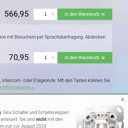
566,95
-
+
In den Warenkorb
tion mit Besuchern per Sprachübertragung. Abdecken
70,95
-
+
In den Warenkorb
-, Intercom- oder Etagenrufe. Mit den Tasten können Sie
e Informationen »
×
61,95
-
+
In den Warenkorb
g
: Gira Schalter und Schalterwippen
erneuert. Sie sind
nicht
mit den
rn von vor August 2024