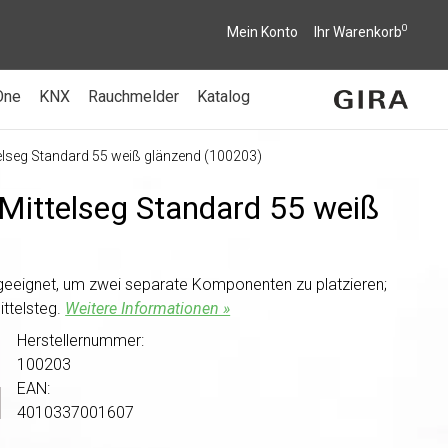
0
Mein Konto
Ihr Warenkorb
One
KNX
Rauchmelder
Katalog
elseg Standard 55 weiß glänzend (100203)
Mittelseg Standard 55 weiß
geeignet, um zwei separate Komponenten zu platzieren;
ttelsteg.
Weitere Informationen »
Herstellernummer:
100203
EAN:
4010337001607