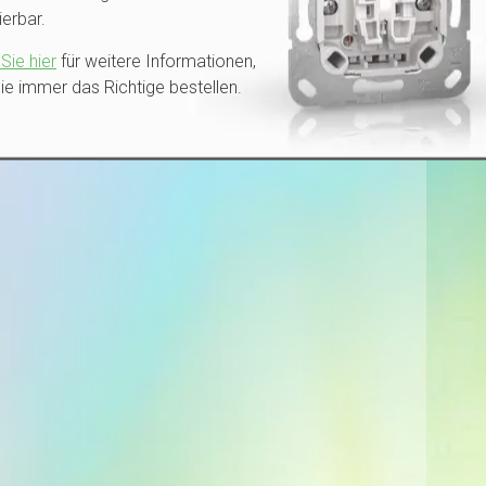
erbar.
Sie hier
für weitere Informationen,
ie immer das Richtige bestellen.
verwenden Sie dafür einen regulären 2-fach