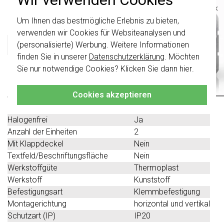
×
Produktbeschreibung
Um Ihnen das bestmögliche Erlebnis zu bieten,
Wichtig
: Gira Schalter und
Schalterwippen wurden erneuert. Sie sind
verwenden wir Cookies für Websiteanalysen und
nicht
mit den Schaltern von vor August
Gira 100213 Datenblatt
(personalisierte) Werbung. Weitere Informationen
2024 kombinierbar.
finden Sie in unserer
Datenschutzerklärung
. Möchten
Klicken Sie hier
für weitere Informationen,
Sie nur notwendige Cookies? Klicken Sie dann
hier
.
Technische Spezifikationen
damit Sie immer das Richtige bestellen.
Cookies akzeptieren
Spezifikation
Wert
Farbe
braun
Halogenfrei
Ja
Anzahl der Einheiten
2
Mit Klappdeckel
Nein
Textfeld/Beschriftungsfläche
Nein
Werkstoffgüte
Thermoplast
Werkstoff
Kunststoff
Befestigungsart
Klemmbefestigung
Montagerichtung
horizontal und vertikal
Schutzart (IP)
IP20