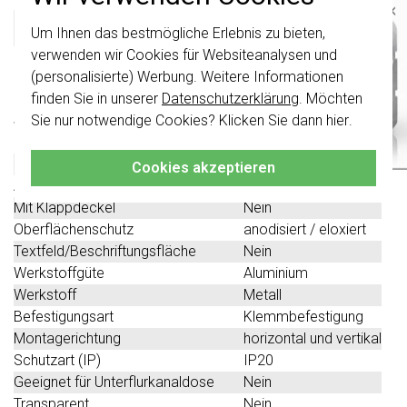
×
Gira 100217 Datenblatt
Um Ihnen das bestmögliche Erlebnis zu bieten,
Wichtig
: Gira Schalter und
Schalterwippen wurden erneuert. Sie sind
verwenden wir Cookies für Websiteanalysen und
nicht
mit den Schaltern von vor August
(personalisierte) Werbung. Weitere Informationen
Technische Spezifikationen
2024 kombinierbar.
finden Sie in unserer
Datenschutzerklärung
. Möchten
Klicken Sie hier
für weitere Informationen,
Sie nur notwendige Cookies? Klicken Sie dann
hier
.
Spezifikation
Wert
damit Sie immer das Richtige bestellen.
Farbe
Aluminium
Halogenfrei
Nein
Cookies akzeptieren
Anzahl der Einheiten
2
Mit Klappdeckel
Nein
Oberflächenschutz
anodisiert / eloxiert
Textfeld/Beschriftungsfläche
Nein
Werkstoffgüte
Aluminium
Werkstoff
Metall
Befestigungsart
Klemmbefestigung
Montagerichtung
horizontal und vertikal
Schutzart (IP)
IP20
Geeignet für Unterflurkanaldose
Nein
Transparent
Nein