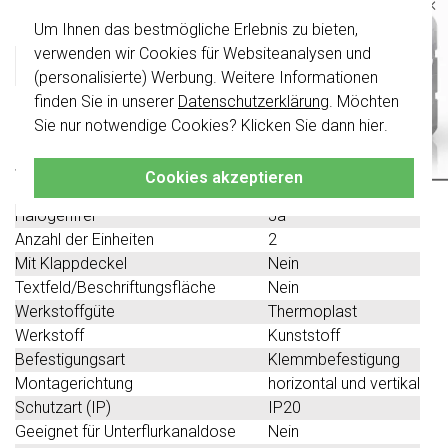
×
Produktbeschreibung
Um Ihnen das bestmögliche Erlebnis zu bieten,
Wichtig
: Gira Schalter und
Schalterwippen wurden erneuert. Sie sind
verwenden wir Cookies für Websiteanalysen und
Gira 1002395 Datenblatt
nicht
mit den Schaltern von vor August
(personalisierte) Werbung. Weitere Informationen
2024 kombinierbar.
finden Sie in unserer
Datenschutzerklärung
. Möchten
Klicken Sie hier
für weitere Informationen,
Technische Spezifikationen
Sie nur notwendige Cookies? Klicken Sie dann
hier
.
damit Sie immer das Richtige bestellen.
Spezifikation
Wert
Cookies akzeptieren
Farbe
grün
Halogenfrei
Ja
Anzahl der Einheiten
2
Mit Klappdeckel
Nein
Textfeld/Beschriftungsfläche
Nein
Werkstoffgüte
Thermoplast
Werkstoff
Kunststoff
Befestigungsart
Klemmbefestigung
Montagerichtung
horizontal und vertikal
Schutzart (IP)
IP20
Geeignet für Unterflurkanaldose
Nein