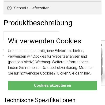
Schnelle Lieferzeiten
Produktbeschreibung
Gira 109327 Datenblatt
Wir verwenden Cookies
×
Abdeckrahmen 3fach horizontal mit Beschriftungsfeld.
Um Ihnen das bestmögliche Erlebnis zu bieten,
Wichtig
: Gira Schalter und
Abmessungen in mm (BxHxT): 80,7 x 223,3 x 11,4. Serie:
Schalterwippen wurden erneuert. Sie sind
verwenden wir Cookies für Websiteanalysen und
nicht
mit den Schaltern von vor August
Standard 55, Farbe: weiß matt.
(personalisierte) Werbung. Weitere Informationen
2024 kombinierbar.
finden Sie in unserer
Datenschutzerklärung
. Möchten
Hinweise
Klicken Sie hier
für weitere Informationen,
Sie nur notwendige Cookies? Klicken Sie dann
hier
.
damit Sie immer das Richtige bestellen.
Nicht zu verwenden mit: Dichtungsset IP44, Aufputz-
Cookies akzeptieren
Gehäuse flache Bauweise, Aufputz-Gehäuse.
Technische Spezifikationen