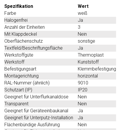
Spezifikation
Wert
Farbe
weiß
Halogenfrei
Ja
Anzahl der Einheiten
3
Mit Klappdeckel
Nein
Oberflächenschutz
sonstige
Textfeld/Beschriftungsfläche
Ja
Werkstoffgüte
Thermoplast
Werkstoff
Kunststoff
Befestigungsart
Klemmbefestigung
Montagerichtung
horizontal
RAL-Nummer (ähnlich)
9010
Schutzart (IP)
IP20
Geeignet für Unterflurkanaldose
Nein
Transparent
Nein
Geeignet für Geräteeinbaukanal
Ja
Geeignet für Unterputz-Installation
Ja
Flächenbündige Ausführung
Nein